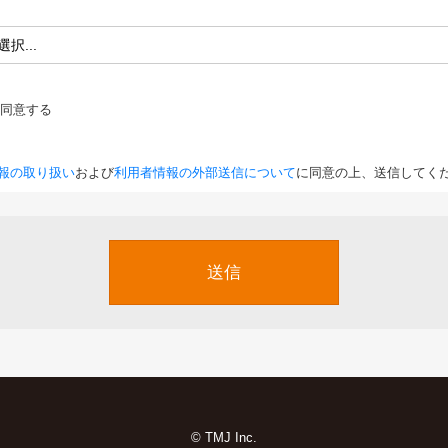
同意する
報の取り扱い
および
利用者情報の外部送信について
に同意の上、送信してく
送信
© TMJ Inc.