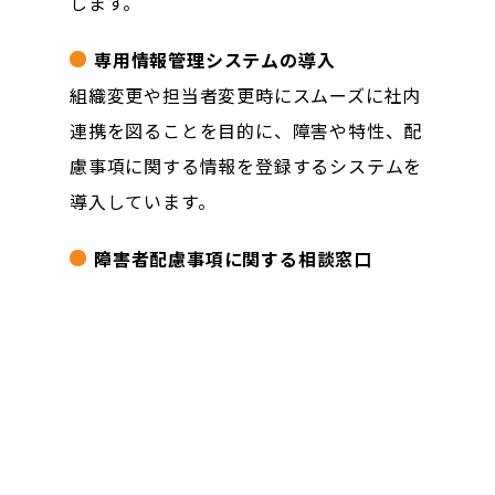
します。
専用情報管理システムの導入
組織変更や担当者変更時にスムーズに社内
連携を図ることを目的に、障害や特性、配
慮事項に関する情報を登録するシステムを
導入しています。
障害者配慮事項に関する相談窓口
入社者本人や一緒に働く社員、業務指導を
行う社員が、いつでも相談できる窓口を開
設しています。
配属先管理者へのヒアリング
配属先で適切な配慮や業務のサポートが行
われているかを定期的にヒアリングしてい