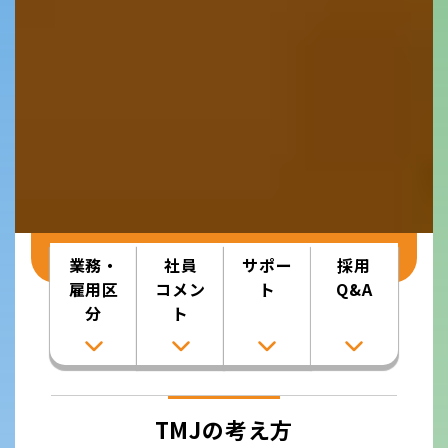
業務・
社員
サポー
採用
雇用区
コメン
ト
Q&A
分
ト
TMJの考え方