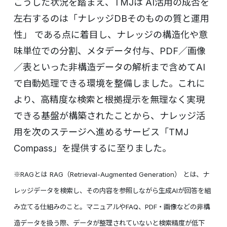
こうした状況を踏まえ、TMJは AI活用の成否を
左右するのは「ナレッジDBそのものの質と運用
性」 である点に着目し、ナレッジの構造化や意
味単位での分割、メタデータ付与、PDF／画像
／表といった非構造データの解析まで含めてAI
で自動処理できる環境を整備しました。これに
より、高精度な検索と根拠提示を無理なく実現
できる基盤が構築されたことから、ナレッジ活
用を次のステージへ進めるサービス「TMJ
Compass」を提供するに至りました。
※RAGとは
RAG（Retrieval-Augmented Generation） とは、ナ
レッジデータを検索し、その内容を参照しながら生成AIが回答を組
み立てる仕組みのこと。マニュアルやFAQ、PDF・画像などの非構
造データを扱う際、データが整理されていないと検索精度が低下