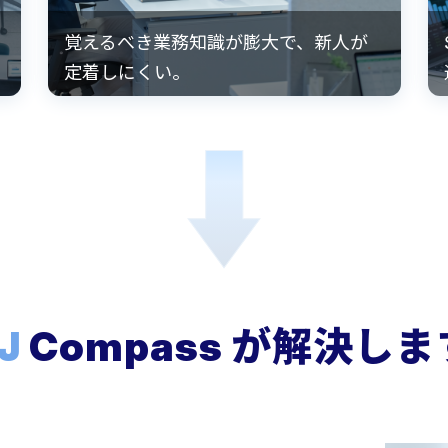
覚えるべき業務知識が膨大で、新人が
定着しにくい。
J
Compass が解決し