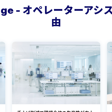
ledge - オペレーターア
由