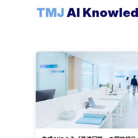
TMJ
AI Know