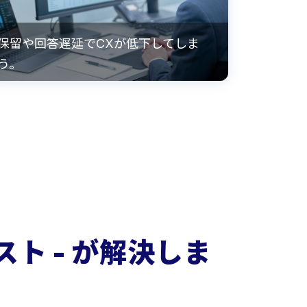
保留や回答遅延でCXが低下してしま
う。
シスト - が解決しま