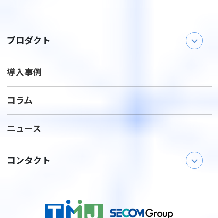
プロダクト
導入事例
TMJ
Compass
TMJ
AI Roleplay
コラム
TMJ
Conversation Monitor
TMJ
Cloud PBX by AVAYA
ニュース
TMJ
Voice Bot
TMJ
コンタクト
Speech Scripter
TMJ
Chat&Bot
TMJ
FAQ
ショールームで体験
TMJ
AI Knowledge
資料ダウンロード
- QA生成 -