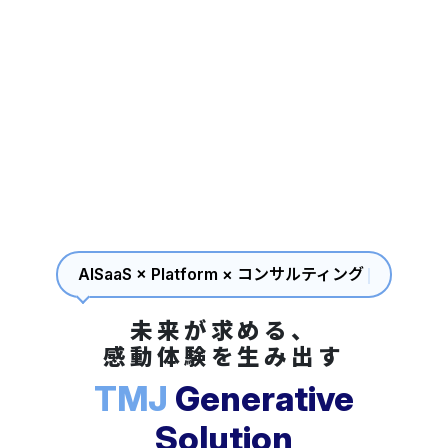
A
I
S
a
a
S
×
P
l
a
t
f
o
r
m
×
コ
ン
サ
ル
テ
ィ
ン
グ
未来が求める、
感動体験を生み出す
TMJ
Generative
Solution