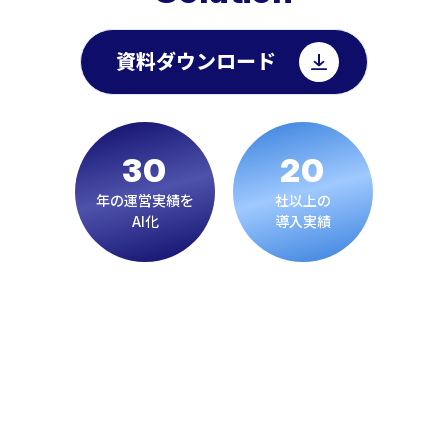
資料ダウンロード
30
20
年の運営実績を
社以上の
AI化
導入実績