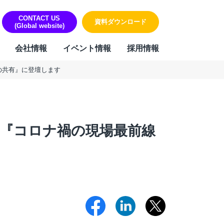
CONTACT US
資料ダウンロード
(Global website)
会社情報
イベント情報
採用情報
の共有』に登壇します
ORK
リティ・個人情報保護への取り組み
sign & Outsourcing
組み
ーポレート機能BPOサービス
ハラスメントに対する方針
『コロナ禍の現場最前線
業事務支援サービス
用代行（RPO）
材派遣
内ヘルプデスク
PAサービス
Iテキスト分類