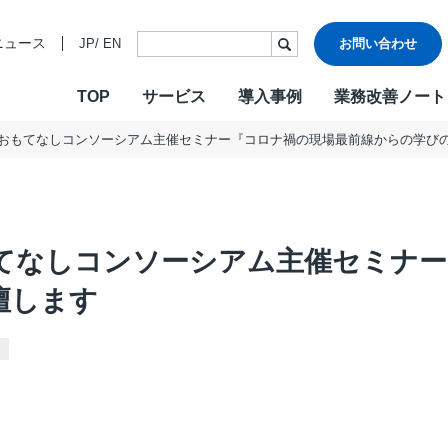
ニュース
JP
/
EN
お問い合わせ
TOP
サービス
導入事例
業務改善ノート
おもてなしコンソーシアム主催セミナー『コロナ禍の現場最前線からの学び
・ビジョン・バリュー
ご挨拶
各種認証
CONTACT
W
沿革
情報セキュ
Design & Outsourcing
De
関連会社
DXへの取り
カスタマーケア
コ
TMJお客様応対方針
カスタマー
てなしコンソーシアム主催セミナー
セールスサポート
営
テクニカルサポート
採
壇します
在宅オペレーション
人
モビリティ（MaaS）ビジネスサポートサービス
社
チャットサポート
R
チャットボット
A
AI音声自動応答サービス