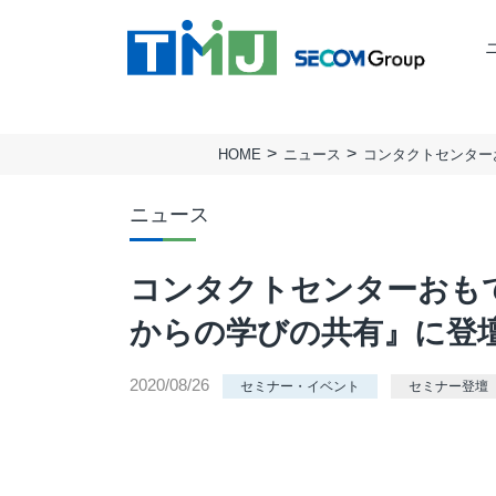
HOME
ニュース
コンタクトセンター
TMJの強み
ミッション
BUSINESS PROCESS
TMJ行動基準
会社概要
Design & Consulting
ニュース
実績
拠点一覧
TMJ Generative Solution
サステナビリティ
人権方針
コンタクトセンターおも
CXデザインコンサルティング
BPOデザイン
からの学びの共有』に登
業務量調査・分析パッケージ
2020/08/26
事務業務デジタル・自動化サービス
セミナー・イベント
セミナー登壇
AI導入支援サービス
カスタマージャーニー調査支援
顧客満足度調査サービス