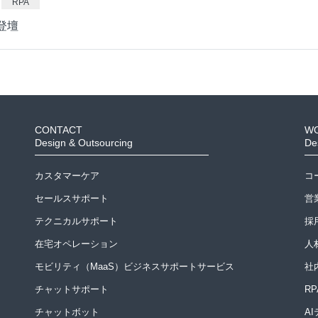
RPA
に登壇
CONTACT
W
Design & Outsourcing
De
カスタマーケア
コ
セールスサポート
営
テクニカルサポート
採
在宅オペレーション
人
モビリティ（MaaS）ビジネスサポートサービス
社
チャットサポート
R
チャットボット
A