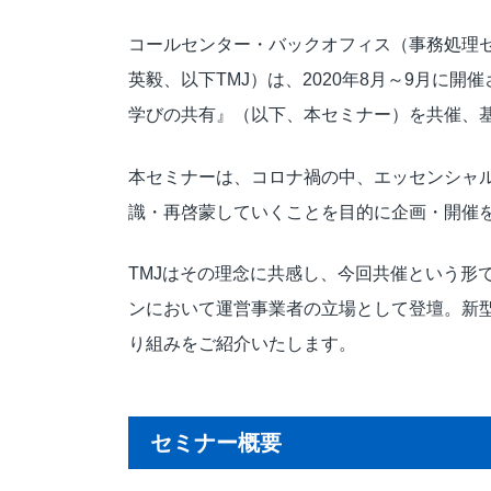
応対品質診断
コールセンター・バックオフィス（事務処理セ
応対品質改善支援
英毅、以下TMJ）は、2020年8月～9月に
NPS導入支援サービス
ミステリーコール
学びの共有』（以下、本セミナー）を共催、
人材育成・研修
WEB制作サービス
本セミナーは、コロナ禍の中、エッセンシャ
識・再啓蒙していくことを目的に企画・開催
TMJはその理念に共感し、今回共催という形
ンにおいて運営事業者の立場として登壇。新
り組みをご紹介いたします。
セミナー概要