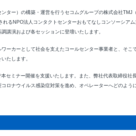
ビジュアルIVR
ンター）の構築・運営を行うセコムグループの株式会社TMJ
オフショア 日本語コンタクトセンター
開催されるNPO法人コンタクトセンターおもてなしコンソーシ
SMSコンタクトサービス
高齢者応対トレーニングツール「ジェロトーク」
基調講演および各セッションに登壇いたします。
ルワーカーとして社会を支えたコールセンター事業者と、そこ
をいたします。
で本セミナー開催を支援いたします。また、弊社代表取締役社
型コロナウイルス感染症対策を進め、オペレーターへどのよう