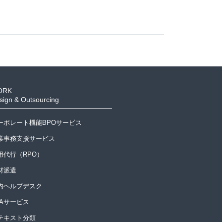
ORK
sign & Outsourcing
ーポレート機能BPOサービス
業事務支援サービス
用代行（RPO）
材派遣
内ヘルプデスク
PAサービス
Iテキスト分類