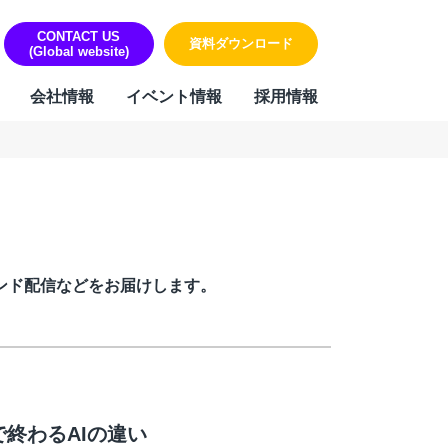
CONTACT US
資料ダウンロード
(Global website)
会社情報
イベント情報
採用情報
ORK
リティ・個人情報保護への取り組み
sign & Outsourcing
組み
ーポレート機能BPOサービス
ハラスメントに対する方針
業事務支援サービス
ンド配信などをお届けします。
用代行（RPO）
材派遣
内ヘルプデスク
PAサービス
Iテキスト分類
終わるAIの違い