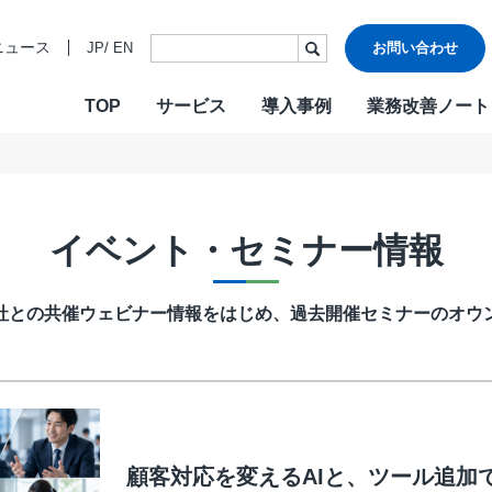
ニュース
JP
/
EN
お問い合わせ
TOP
サービス
導入事例
業務改善ノート
・ビジョン・バリュー
ご挨拶
各種認証
CONTACT
W
沿革
情報セキュ
Design & Outsourcing
De
関連会社
DXへの取り
イベント・セミナー情報
カスタマーケア
コ
TMJお客様応対方針
カスタマー
セールスサポート
営
他社との共催ウェビナー情報をはじめ、過去開催セミナーのオウ
テクニカルサポート
採
在宅オペレーション
人
モビリティ（MaaS）ビジネスサポートサービス
社
チャットサポート
R
チャットボット
A
顧客対応を変えるAIと、ツール追加で
AI音声自動応答サービス