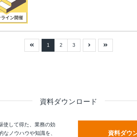
1
2
3
資料ダウンロード
を駆使して得た、業務の効
資料ダウ
的なノウハウや知識を、