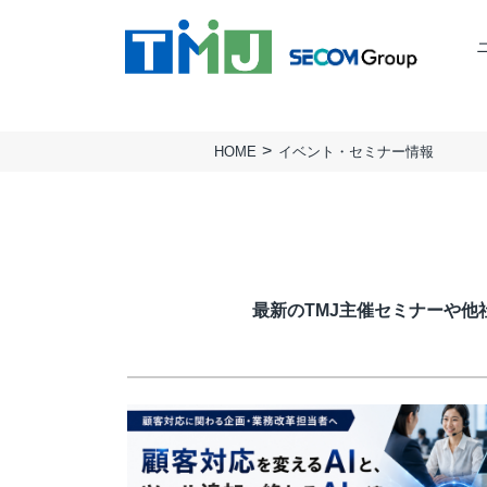
HOME
イベント・セミナー情報
TMJの強み
ミッション
BUSINESS PROCESS
TMJ行動基準
会社概要
Design & Consulting
実績
拠点一覧
TMJ Generative Solution
サステナビリティ
人権方針
CXデザインコンサルティング
最新のTMJ主催セミナーや
BPOデザイン
業務量調査・分析パッケージ
事務業務デジタル・自動化サービス
AI導入支援サービス
カスタマージャーニー調査支援
顧客満足度調査サービス