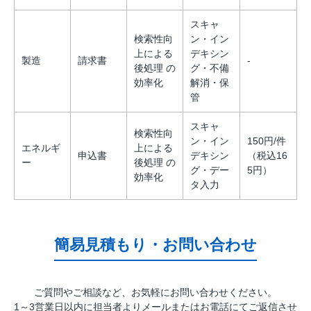
スキャ
検索性向
ン・イン
上による
デキシン
製造
請求書
-
後処理 の
グ・不備
効率化
解消・保
管
スキャ
検索性向
ン・イン
150円/件
エネルギ
上による
申込書
デキシン
（税込16
ー
後処理 の
グ・デー
5円）
効率化
タ入力
簡易見積もり・お問い合わせ
ご質問やご相談など、お気軽にお問い合わせください。
1～3営業日以内に担当者よりメールまたはお電話にてご返信させ