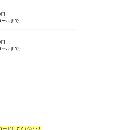
00円
コールまで）
00円
コールまで）
ロードしてください！