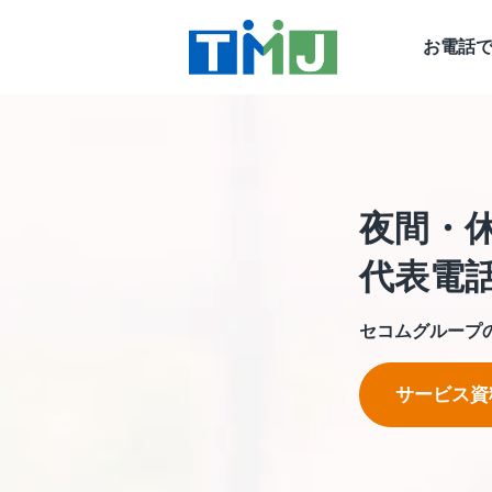
お電話
夜間・
代表電
セコムグループ
サービス資