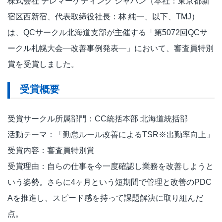
株式会社 テレマーケティング ジャパン（本社：東京都新
宿区西新宿、代表取締役社長：林 純一、以下、TMJ）
は、QCサークル北海道支部が主催する「第5072回QCサ
ークル札幌大会―改善事例発表―」において、審査員特別
賞を受賞しました。
受賞概要
受賞サークル所属部門：CC統括本部 北海道統括部
活動テーマ：「勤怠ルール改善によるTSR※出勤率向上」
受賞内容：審査員特別賞
受賞理由：自らの仕事を今一度確認し業務を改善しようと
いう姿勢。さらに4ヶ月という短期間で管理と改善のPDC
Aを推進し、スピード感を持って課題解決に取り組んだ
点。