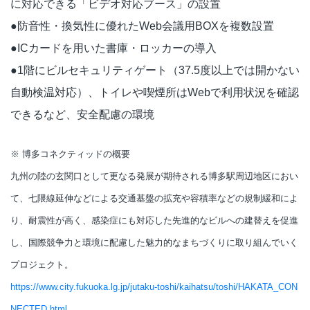
に対応できる「ビデオ対応ブース」の設置
●防音性・換気性に優れたWeb会議用BOXを複数設置
●ICカードを用いた書庫・ロッカーの導入
●1階にビルセキュリティゲート（37.5度以上では開かない
自動検温対応）、トイレや喫煙所はWebで利用状況を確認
できるなど、安全配慮の環境
※ 博多コネクティッドの概要
九州の陸の玄関口として更なる発展が期待される博多駅周辺地区におい
て、七隈線延伸などによる交通基盤の拡充や容積率などの規制緩和によ
り、耐震性が高く、感染症にも対応した先進的なビルへの建替えを促進
し、国際競争力と環境に配慮した魅力的なまちづくりに取り組んでいく
プロジェクト。
https://www.city.fukuoka.lg.jp/jutaku-toshi/kaihatsu/toshi/HAKATA_CON
NECTED.html