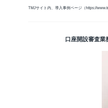
応対品質診断
TMJサイト内、導入事例ページ（
https://www.t
応対品質改善支援
NPS導入支援サービス
ミステリーコール
人材育成・研修
口座開設審査業
WEB制作サービス