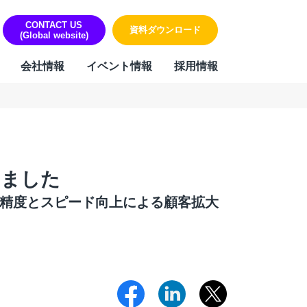
CONTACT US
資料ダウンロード
(Global website)
会社情報
イベント情報
採用情報
ORK
リティ・個人情報保護への取り組み
sign & Outsourcing
組み
ーポレート機能BPOサービス
ハラスメントに対する方針
しました
業事務支援サービス
用代行（RPO）
務の精度とスピード向上による顧客拡大
材派遣
内ヘルプデスク
PAサービス
Iテキスト分類