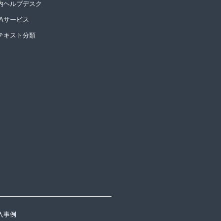
内ヘルプデスク
PAサービス
Iテキスト分類
入事例