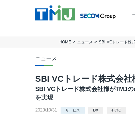
HOME
ニュース
SBI VCトレード
TMJの強み
ミッション
BUSINESS PROCESS
TMJ行動基準
会社概要
Design & Consulting
ニュース
実績
拠点一覧
TMJ Generative Solution
サステナビリティ
人権方針
SBI VCトレード株式
CXデザインコンサルティング
BPOデザイン
SBI VCトレード株式会社様がTM
業務量調査・分析パッケージ
を実現
事務業務デジタル・自動化サービス
2023/10/31
サービス
DX
eKYC
AI導入支援サービス
カスタマージャーニー調査支援
顧客満足度調査サービス