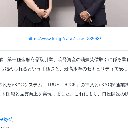
https://www.tmj.jp/case/case_23563/
交換業、第一種金融商品取引業、暗号資産の消費貸借取引に係る
から始められるという手軽さと、最高水準のセキュリティで安
案されたeKYCシステム「TRUSTDOCK」の導入とeKYC関
スト削減と品質向上を実現しました。これにより、口座開設の
p-ekyc/
）