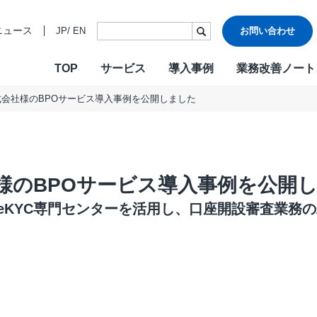
ニュース
JP
/
EN
お問い合わせ
TOP
サービス
導入事例
業務改善ノート
株式会社様のBPOサービス導入事例を公開しました
・ビジョン・バリュー
ご挨拶
各種認証
CONTACT
W
沿革
情報セキュ
Design & Outsourcing
De
関連会社
DXへの取り
カスタマーケア
コ
TMJお客様応対方針
カスタマー
会社様のBPOサービス導入事例を公開
セールスサポート
営
テクニカルサポート
採
JのeKYC専門センターを活用し、口座開設審査業
在宅オペレーション
人
モビリティ（MaaS）ビジネスサポートサービス
社
チャットサポート
R
チャットボット
A
AI音声自動応答サービス