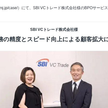
ビジュアルIVR
mj.jp/case/
）にて、SBI VCトレード株式会社様のBPOサー
オフショア 日本語コンタクトセンター
SMSコンタクトサービス
高齢者応対トレーニングツール「ジェロトーク」
SBI VCトレード株式会社様
務の精度とスピード向上による顧客拡大