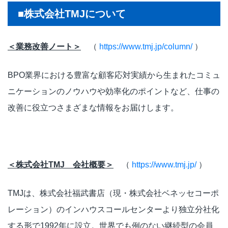
■株式会社TMJについて
＜業務改善ノート＞
（
https://www.tmj.jp/column/
）
BPO業界における豊富な顧客応対実績から生まれたコミュ
ニケーションのノウハウや効率化のポイントなど、仕事の
改善に役立つさまざまな情報をお届けします。
＜株式会社
TMJ
会社概要＞
（
https://www.tmj.jp/
）
TMJは、株式会社福武書店（現・株式会社ベネッセコーポ
レーション）のインハウスコールセンターより独立分社化
する形で1992年に設立。世界でも例のない継続型の会員