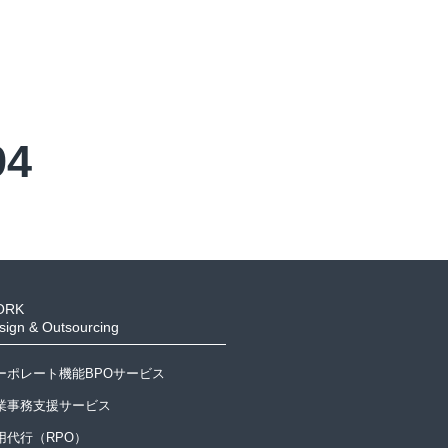
94
ORK
sign & Outsourcing
ーポレート機能BPOサービス
業事務支援サービス
用代行（RPO）