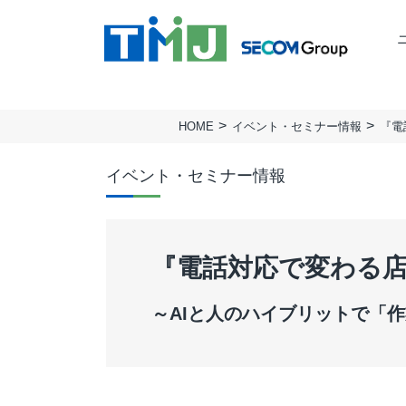
HOME
イベント・セミナー情報
『電
TMJの強み
ミッション
BUSINESS PROCESS
TMJ行動基準
会社概要
Design & Consulting
イベント・セミナー情報
実績
拠点一覧
TMJ Generative Solution
サステナビリティ
人権方針
CXデザインコンサルティング
『電話対応で変わる
BPOデザイン
業務量調査・分析パッケージ
～AIと人のハイブリットで「
事務業務デジタル・自動化サービス
AI導入支援サービス
カスタマージャーニー調査支援
顧客満足度調査サービス