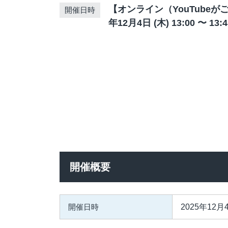
応対品質診断
【オンライン（YouTubeがご視
開催日時
年12月4日 (木) 13:00 〜 1
応対品質改善支援
NPS導入支援サービス
ミステリーコール
人材育成・研修
WEB制作サービス
開催概要
開催日時
2025年12月4