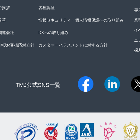
ご挨拶
各種認証
導
沿革
情報セキュリティ・個人情報保護への取り組み
業
イ
関連会社
DXへの取り組み
ニ
TMJお客様応対方針
カスタマーハラスメントに対する方針
採
TMJ公式SNS一覧​