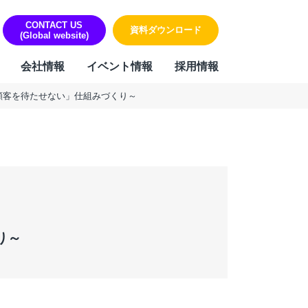
CONTACT US
資料ダウンロード
(Global website)
会社情報
イベント情報
採用情報
顧客を待たせない」仕組みづくり～
ORK
リティ・個人情報保護への取り組み
sign & Outsourcing
組み
ーポレート機能BPOサービス
ハラスメントに対する方針
業事務支援サービス
用代行（RPO）
材派遣
り～
内ヘルプデスク
PAサービス
Iテキスト分類