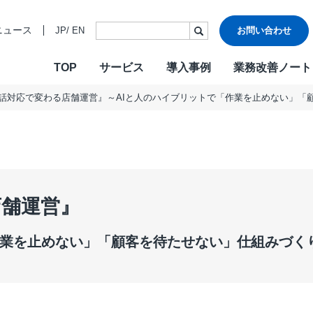
ニュース
JP
/
EN
お問い合わせ
TOP
サービス
導入事例
業務改善ノート
話対応で変わる店舗運営』～AIと人のハイブリットで「作業を止めない」「
・ビジョン・バリュー
ご挨拶
各種認証
CONTACT
W
沿革
情報セキュ
Design & Outsourcing
De
関連会社
DXへの取り
カスタマーケア
コ
TMJお客様応対方針
カスタマー
セールスサポート
営
店舗運営』
テクニカルサポート
採
在宅オペレーション
人
作業を止めない」「顧客を待たせない」仕組みづく
モビリティ（MaaS）ビジネスサポートサービス
社
チャットサポート
R
チャットボット
A
AI音声自動応答サービス