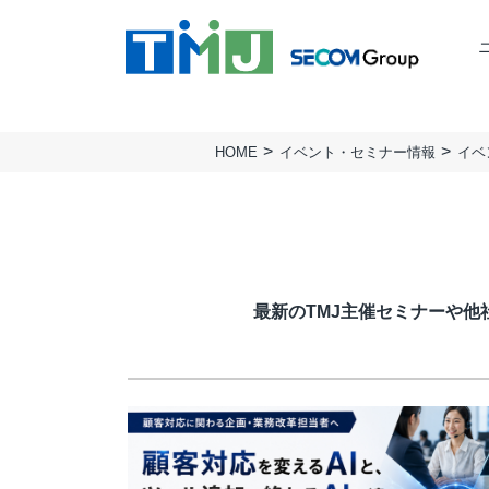
HOME
イベント・セミナー情報
イベ
TMJの強み
ミッション
BUSINESS PROCESS
TMJ行動基準
会社概要
Design & Consulting
実績
拠点一覧
TMJ Generative Solution
サステナビリティ
人権方針
CXデザインコンサルティング
最新のTMJ主催セミナーや
BPOデザイン
業務量調査・分析パッケージ
事務業務デジタル・自動化サービス
AI導入支援サービス
カスタマージャーニー調査支援
顧客満足度調査サービス