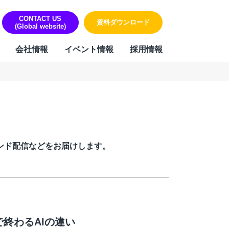
CONTACT US
資料ダウンロード
(Global website)
会社情報
イベント情報
採用情報
ORK
リティ・個人情報保護への取り組み
sign & Outsourcing
組み
ーポレート機能BPOサービス
ハラスメントに対する方針
業事務支援サービス
ンド配信などをお届けします。
用代行（RPO）
材派遣
内ヘルプデスク
PAサービス
Iテキスト分類
終わるAIの違い