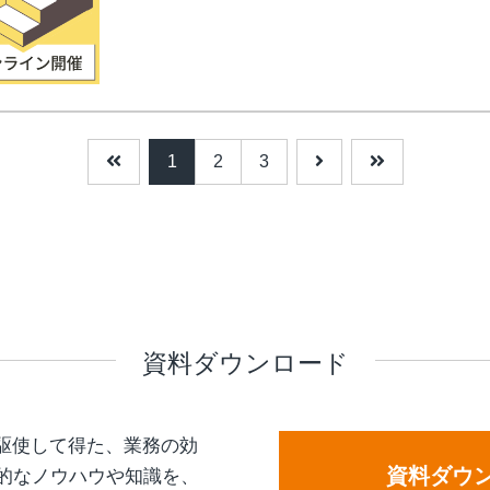
1
2
3
資料ダウンロード
を駆使して得た、業務の効
資料ダウ
的なノウハウや知識を、