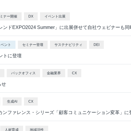
ビジュアルIVR
オフショア 日本語コンタクトセンター
ミナー開催
DX
イベント出展
SMSコンタクトサービス
レンドEXPO2024 Summer」に出展併せて自社ウェビナーも
高齢者応対トレーニングツール「ジェロトーク」
イベント
セミナー登壇
サステナビリティ
DEI
ベントに登壇
バックオフィス
金融業界
CX
らせ
生成AI
CX
・カンファレンス・シリーズ「顧客コミュニケーション変革」に
人材育成
地域活性