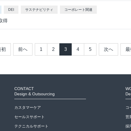
DEI
サステナビリティ
コーポレート関連
取得
最初
前へ
1
2
3
4
5
次へ
最
CONTACT
W
Design & Outsourcing
De
カスタマーケア
コ
セールスサポート
営
テクニカルサポート
採