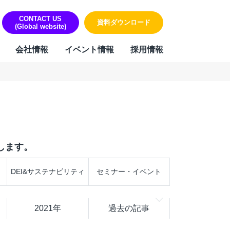
CONTACT US
資料ダウンロード
(Global website)
会社情報
イベント情報
採用情報
ORK
リティ・個人情報保護への取り組み
sign & Outsourcing
組み
ーポレート機能BPOサービス
ハラスメントに対する方針
業事務支援サービス
します。
用代行（RPO）
材派遣
DEI&サステナビリティ
セミナー・イベント
内ヘルプデスク
PAサービス
Iテキスト分類
2021年
過去の記事