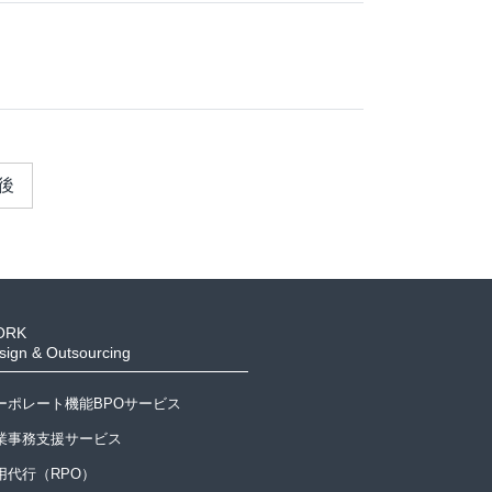
後
ORK
sign & Outsourcing
ーポレート機能BPOサービス
業事務支援サービス
用代行（RPO）