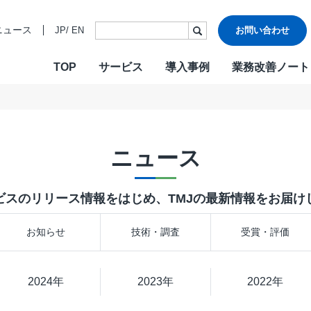
ニュース
JP
/
EN
お問い合わせ
TOP
サービス
導入事例
業務改善ノート
・ビジョン・バリュー
ご挨拶
各種認証
CONTACT
W
沿革
情報セキュ
Design & Outsourcing
De
関連会社
DXへの取り
ニュース
カスタマーケア
コ
TMJお客様応対方針
カスタマー
セールスサポート
営
ビスのリリース情報をはじめ、TMJの最新情報をお届け
テクニカルサポート
採
在宅オペレーション
人
お知らせ
技術・調査
受賞・評価
モビリティ（MaaS）ビジネスサポートサービス
社
チャットサポート
R
2024年
チャットボット
2023年
2022年
A
AI音声自動応答サービス