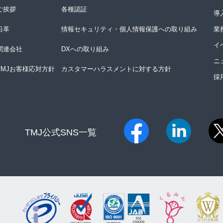
ご挨拶
各種認証
導
沿革
情報セキュリティ・個人情報保護への取り組み
業
イ
関連会社
DXへの取り組み
ニ
TMJお客様応対方針
カスタマーハラスメントに対する方針
採
TMJ公式SNS一覧​