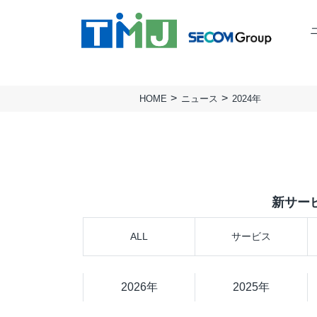
HOME
ニュース
2024年
TMJの強み
ミッション
BUSINESS PROCESS
TMJ行動基準
会社概要
Design & Consulting
実績
拠点一覧
TMJ Generative Solution
サステナビリティ
人権方針
CXデザインコンサルティング
新サー
BPOデザイン
業務量調査・分析パッケージ
ALL
サービス
事務業務デジタル・自動化サービス
AI導入支援サービス
カスタマージャーニー調査支援
2026年
2025年
顧客満足度調査サービス