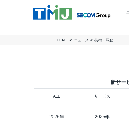
HOME
ニュース
技術・調査
TMJの強み
ミッション
BUSINESS PROCESS
TMJ行動基準
会社概要
Design & Consulting
実績
拠点一覧
TMJ Generative Solution
サステナビリティ
人権方針
CXデザインコンサルティング
新サー
BPOデザイン
業務量調査・分析パッケージ
ALL
サービス
事務業務デジタル・自動化サービス
AI導入支援サービス
カスタマージャーニー調査支援
2026年
2025年
顧客満足度調査サービス