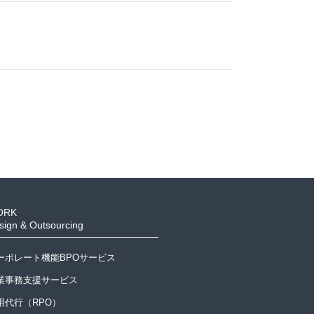
ORK
sign & Outsourcing
ーポレート機能BPOサービス
業事務支援サービス
用代行（RPO）