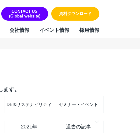
CONTACT US
資料ダウンロード
(Global website)
会社情報
イベント情報
採用情報
ORK
リティ・個人情報保護への取り組み
sign & Outsourcing
組み
ーポレート機能BPOサービス
ハラスメントに対する方針
業事務支援サービス
します。
用代行（RPO）
材派遣
DEI&サステナビリティ
セミナー・イベント
内ヘルプデスク
PAサービス
Iテキスト分類
2021年
過去の記事