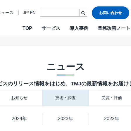
ニュース
JP
/
EN
お問い合わせ
TOP
サービス
導入事例
業務改善ノート
・ビジョン・バリュー
ご挨拶
各種認証
CONTACT
W
沿革
情報セキュ
Design & Outsourcing
De
関連会社
DXへの取り
ニュース
カスタマーケア
コ
TMJお客様応対方針
カスタマー
セールスサポート
営
ビスのリリース情報をはじめ、TMJの最新情報をお届け
テクニカルサポート
採
在宅オペレーション
人
お知らせ
技術・調査
受賞・評価
モビリティ（MaaS）ビジネスサポートサービス
社
チャットサポート
R
2024年
チャットボット
2023年
2022年
A
AI音声自動応答サービス