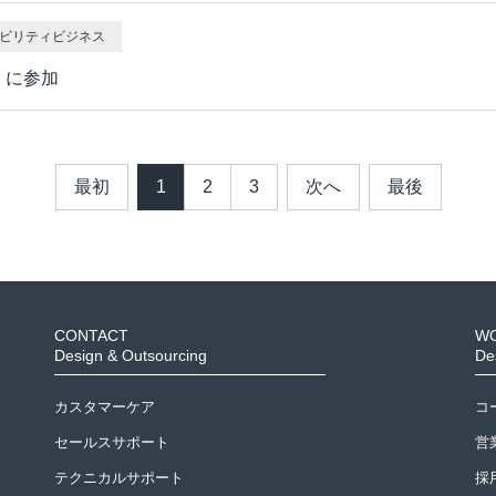
/モビリティビジネス
」に参加
最初
1
2
3
次へ
最後
CONTACT
W
Design & Outsourcing
De
カスタマーケア
コ
セールスサポート
営
テクニカルサポート
採