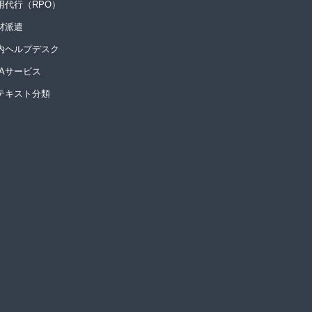
用代行（RPO）
材派遣
内ヘルプデスク
PAサービス
Iテキスト分類