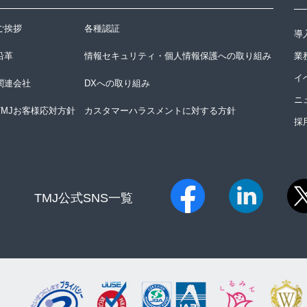
ご挨拶
各種認証
導
沿革
情報セキュリティ・個人情報保護への取り組み
業
イ
関連会社
DXへの取り組み
ニ
TMJお客様応対方針
カスタマーハラスメントに対する方針
採
TMJ公式SNS一覧​