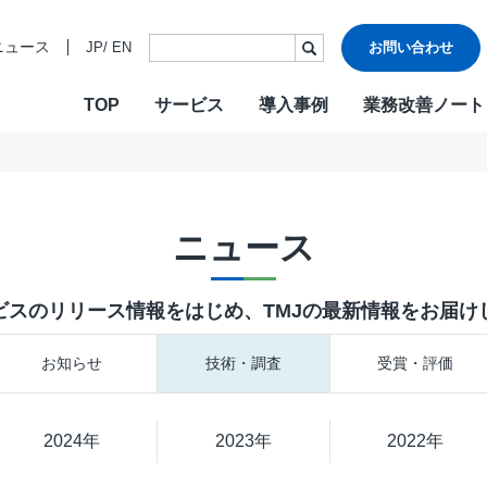
ニュース
JP
/
EN
お問い合わせ
TOP
サービス
導入事例
業務改善ノート
・ビジョン・バリュー
ご挨拶
各種認証
CONTACT
W
沿革
情報セキュ
Design & Outsourcing
De
関連会社
DXへの取り
ニュース
カスタマーケア
コ
TMJお客様応対方針
カスタマー
セールスサポート
営
ビスのリリース情報をはじめ、TMJの最新情報をお届け
テクニカルサポート
採
在宅オペレーション
人
お知らせ
技術・調査
受賞・評価
モビリティ（MaaS）ビジネスサポートサービス
社
チャットサポート
R
2024年
チャットボット
2023年
2022年
A
AI音声自動応答サービス