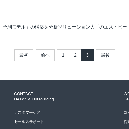
ビジュアルIVR
オフショア 日本語コンタクトセンター
SMSコンタクトサービス
 「予測モデル」の構築を分析ソリューション大手のエス・ピー
高齢者応対トレーニングツール「ジェロトーク」
最初
前へ
1
2
3
最後
CONTACT
W
Design & Outsourcing
De
カスタマーケア
コ
セールスサポート
営