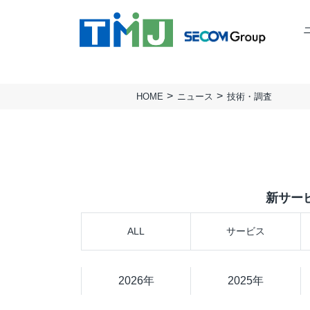
HOME
ニュース
技術・調査
TMJの強み
ミッション
BUSINESS PROCESS
TMJ行動基準
会社概要
Design & Consulting
実績
拠点一覧
TMJ Generative Solution
サステナビリティ
人権方針
CXデザインコンサルティング
新サー
BPOデザイン
業務量調査・分析パッケージ
ALL
サービス
事務業務デジタル・自動化サービス
AI導入支援サービス
カスタマージャーニー調査支援
2026年
2025年
顧客満足度調査サービス