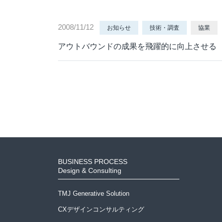
応対品質診断
応対品質改善支援
2008/11/12
お知らせ
技術・調査
協業
NPS導入支援サービス
アウトバウンドの成果を飛躍的に向上させる
ミステリーコール
人材育成・研修
WEB制作サービス
BUSINESS PROCESS
Design & Consulting
TMJ Generative Solution
CXデザインコンサルティング