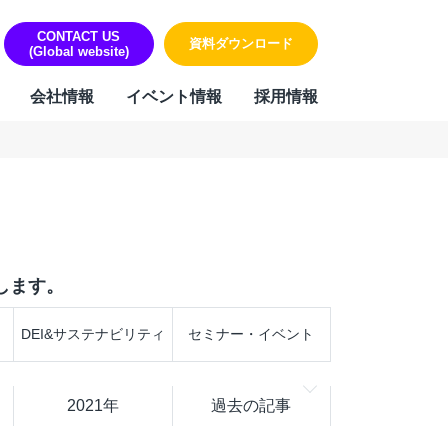
CONTACT US
資料ダウンロード
(Global website)
会社情報
イベント情報
採用情報
ORK
リティ・個人情報保護への取り組み
sign & Outsourcing
組み
ーポレート機能BPOサービス
ハラスメントに対する方針
業事務支援サービス
します。
用代行（RPO）
材派遣
DEI&サステナビリティ
セミナー・イベント
内ヘルプデスク
PAサービス
Iテキスト分類
2021年
過去の記事