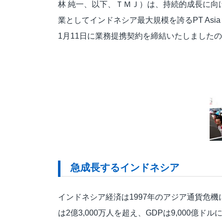
林 純一、以下、ＴＭＪ）は、持続的成長に向けた海外
応対品質診断
業としてインドネシア最大規模を誇るPT Asia Outsour
応対品質改善支援
1月11日に業務提携契約を締結いたしました
NPS導入支援サービス
ミステリーコール
人材育成・研修
WEB制作サービス
急成長するインドネシア
インドネシア経済は1997年のアジア通貨危
は2億3,000万人を超え、GDPは9,000