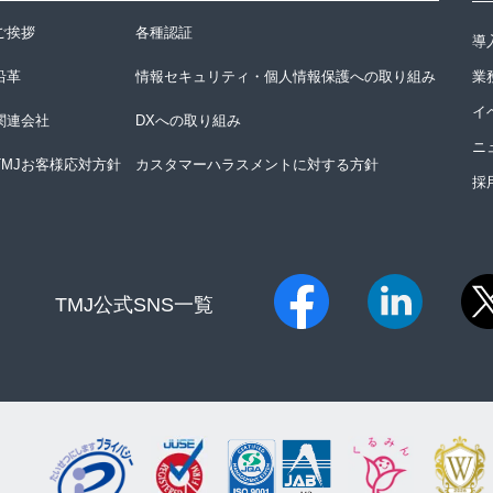
ご挨拶
各種認証
導
沿革
情報セキュリティ・個人情報保護への取り組み
業
イ
関連会社
DXへの取り組み
ニ
TMJお客様応対方針
カスタマーハラスメントに対する方針
採
TMJ公式SNS一覧​