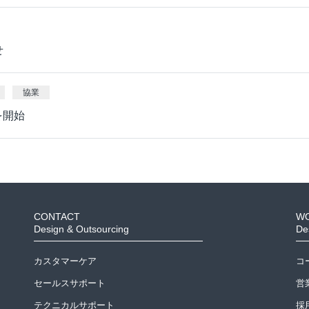
せ
協業
を開始
CONTACT
W
Design & Outsourcing
De
カスタマーケア
コ
セールスサポート
営
テクニカルサポート
採