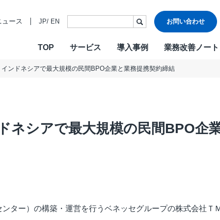
ニュース
JP
/
EN
お問い合わせ
TOP
サービス
導入事例
業務改善ノート
出 インドネシアで最大規模の民間BPO企業と業務提携契約締結
・ビジョン・バリュー
ご挨拶
各種認証
CONTACT
W
沿革
情報セキュ
Design & Outsourcing
De
関連会社
DXへの取り
カスタマーケア
コ
TMJお客様応対方針
カスタマー
ンドネシアで最大規模の民間BPO企
セールスサポート
営
テクニカルサポート
採
在宅オペレーション
人
モビリティ（MaaS）ビジネスサポートサービス
社
チャットサポート
R
チャットボット
A
センター）の構築・運営を行うベネッセグループの株式会社Ｔ
AI音声自動応答サービス