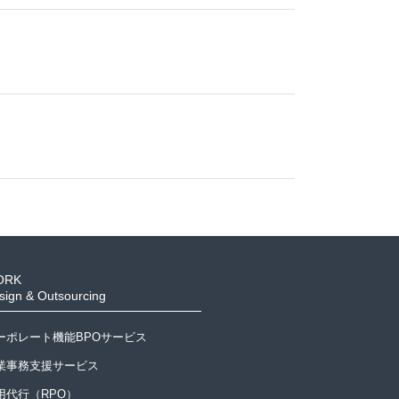
ORK
sign & Outsourcing
ーポレート機能BPOサービス
業事務支援サービス
用代行（RPO）