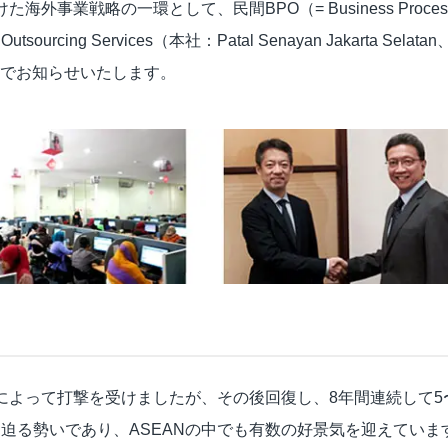
事業戦略の一環として、民間BPO（= Business Process
ビジュアルIVR
cing Services（本社：Patal Senayan Jakarta Sela
オフショア 日本語コンタクトセンター
のでお知らせいたします。
SMSコンタクトサービス
高齢者応対トレーニングツール「ジェロトーク」
機によって打撃を受けましたが、その後回復し、8年間連続して
億ドルに迫る勢いであり、ASEANの中でも有数の好景気を迎えてい