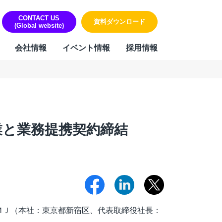
CONTACT US
資料ダウンロード
(Global website)
会社情報
イベント情報
採用情報
ORK
リティ・個人情報保護への取り組み
sign & Outsourcing
組み
ーポレート機能BPOサービス
ハラスメントに対する方針
業と業務提携契約締結
業事務支援サービス
用代行（RPO）
材派遣
内ヘルプデスク
PAサービス
Iテキスト分類
ＭＪ（本社：東京都新宿区、代表取締役社長：