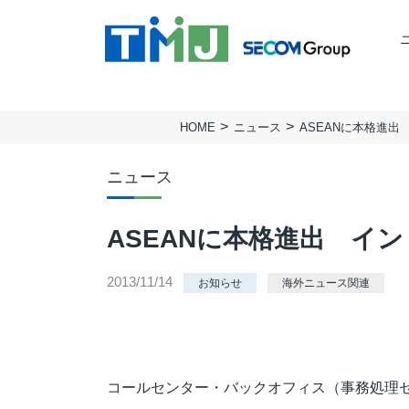
HOME
ニュース
ASEANに本格進
TMJの強み
ミッション
BUSINESS PROCESS
TMJ行動基準
会社概要
Design & Consulting
ニュース
実績
拠点一覧
TMJ Generative Solution
サステナビリティ
人権方針
ASEANに本格進出 イ
CXデザインコンサルティング
BPOデザイン
2013/11/14
お知らせ
海外ニュース関連
業務量調査・分析パッケージ
事務業務デジタル・自動化サービス
AI導入支援サービス
カスタマージャーニー調査支援
コールセンター・バックオフィス（事務処理
顧客満足度調査サービス