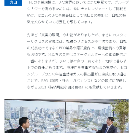
TMJの事業規模は、BPO業界においてはまだ中堅です。グループ
シナジーを高めるためには、常にチャレンジャーとして挑戦を
続け、セコムのBPO事業会社として他社との差別化、自社の特
徴を尖らせていく必要性を感じています。
先ほど「真実の瞬間」のお話がありましたが、まさにカスタマ
ーサクセスの実現には、社員のサクセスが不可欠であり、自社
の成長だけではなくBPO業界の認知度向上、環境整備への貢献
も必須です。私たちの責務はステークホルダーへの価値提供が
一番にありますが、ひいては社会の一員であり、地球で暮らす
上での責任があります。 多様性を尊重する社会の実現や、セコ
ムグループの2045年温室効果ガスの排出量ゼロ達成に取り組む
ことで、ESG（環境・社会・ガバナンス）などの観点に配慮し
ながらSDGs（持続可能な開発目標）にも貢献していきます。