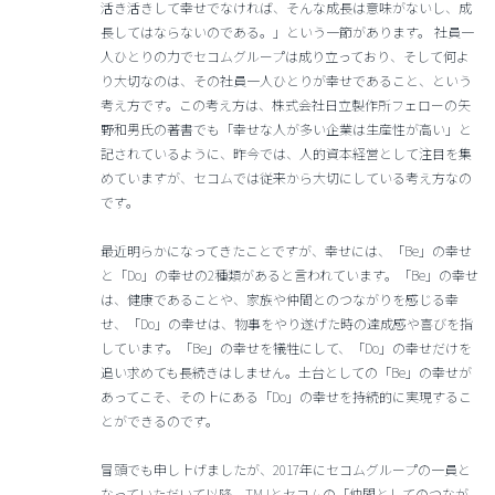
活き活きして幸せでなければ、そんな成長は意味がないし、成
長してはならないのである。」という一節があります。 社員一
人ひとりの力でセコムグループは成り立っており、そして何よ
り大切なのは、その社員一人ひとりが幸せであること、という
考え方です。この考え方は、株式会社日立製作所フェローの矢
野和男氏の著書でも「幸せな人が多い企業は生産性が高い」と
記されているように、昨今では、人的資本経営として注目を集
めていますが、セコムでは従来から大切にしている考え方なの
です。
最近明らかになってきたことですが、幸せには、「Be」の幸せ
と「Do」の幸せの2種類があると言われています。「Be」の幸せ
は、健康であることや、家族や仲間とのつながりを感じる幸
せ、「Do」の幸せは、物事をやり遂げた時の達成感や喜びを指
しています。「Be」の幸せを犠牲にして、「Do」の幸せだけを
追い求めても長続きはしません。土台としての「Be」の幸せが
あってこそ、その上にある「Do」の幸せを持続的に実現するこ
とができるのです。
冒頭でも申し上げましたが、2017年にセコムグループの一員と
なっていただいて以降、TMJとセコムの「仲間としてのつなが