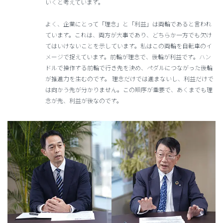
いくと考えています。
よく、企業にとって「理念」と「利益」は両輪であると言われ
ています。これは、両方が大事であり、どちらか一方でも欠け
てはいけないことを示しています。私はこの両輪を自転車のイ
メージで捉えています。前輪が理念で、後輪が利益です。ハン
ドルで操作する前輪で行き先を決め、ペダルにつながった後輪
が推進力を生むのです。 理念だけでは進まないし、利益だけで
は向かう先が分かりません。この順序が重要で、あくまでも理
念が先、利益が後なのです。