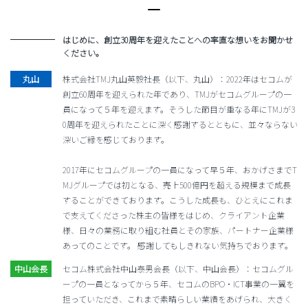
はじめに、創立30周年を迎えたことへの率直な想いをお聞かせ
ください。
株式会社TMJ丸山英毅社長（以下、丸山）：2022年はセコムが
創立60周年を迎えられた年であり、TMJがセコムグループの一
員になって５年を迎えます。そうした節目が重なる年にTMJが3
0周年を迎えられたことに深く感謝するとともに、並々ならない
深いご縁を感じております。
2017年にセコムグループの一員になって早５年、おかげさまでT
MJグループでは初となる、売上500億円を超える規模まで成長
することができております。こうした成長も、ひとえにこれま
で支えてくださった株主の皆様をはじめ、クライアント企業
様、日々の業務に取り組む社員とその家族、パートナー企業様
あってのことです。 感謝してもしきれない気持ちでおります。
セコム株式会社中山泰男会長（以下、中山会長）：セコムグル
ープの一員となってから５年、セコムのBPO・ICT事業の一翼を
担っていただき、これまで素晴らしい業績をあげられ、大きく