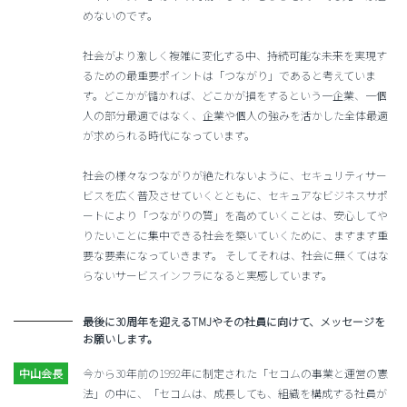
めないのです。
社会がより激しく複雑に変化する中、持続可能な未来を実現す
るための最重要ポイントは「つながり」であると考えていま
す。どこかが儲かれば、どこかが損をするという一企業、一個
人の部分最適ではなく、企業や個人の強みを活かした全体最適
が求められる時代になっています。
社会の様々なつながりが絶たれないように、セキュリティサー
ビスを広く普及させていくとともに、セキュアなビジネスサポ
ートにより「つながりの質」を高めていくことは、安心してや
りたいことに集中できる社会を築いていくために、ますます重
要な要素になっていきます。 そしてそれは、社会に無くてはな
らないサービスインフラになると実感しています。
最後に30周年を迎えるTMJやその社員に向けて、メッセージを
お願いします。
今から30年前の1992年に制定された「セコムの事業と運営の憲
法」の中に、「セコムは、成長しても、組織を構成する社員が