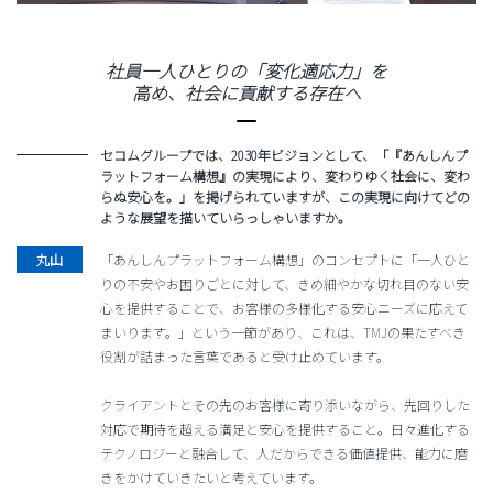
社員一人ひとりの「変化適応力」を
高め、社会に貢献する存在へ
セコムグループでは、2030年ビジョンとして、「『あんしんプ
ラットフォーム構想』の実現により、変わりゆく社会に、変わ
らぬ安心を。」を掲げられていますが、この実現に向けてどの
ような展望を描いていらっしゃいますか。
「あんしんプラットフォーム構想」のコンセプトに「一人ひと
りの不安やお困りごとに対して、きめ細やかな切れ目のない安
心を提供することで、お客様の多様化する安心ニーズに応えて
まいります。」という一節があり、これは、TMJの果たすべき
役割が詰まった言葉であると受け止めています。
クライアントとその先のお客様に寄り添いながら、先回りした
対応で期待を超える満足と安心を提供すること。日々進化する
テクノロジーと融合して、人だからできる価値提供、能力に磨
きをかけていきたいと考えています。