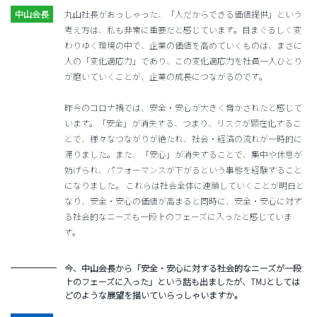
丸山社長がおっしゃった、「人だからできる価値提供」という
考え方は、私も非常に重要だと感じています。目まぐるしく変
わりゆく環境の中で、企業の価値を高めていくものは、まさに
人の「変化適応力」であり、この変化適応力を社員一人ひとり
が磨いていくことが、企業の成長につながるのです。
昨今のコロナ禍では、安全・安心が大きく脅かされたと感じて
います。「安全」が消失する、つまり、リスクが顕在化するこ
とで、様々なつながりが絶たれ、社会・経済の流れが一時的に
滞りました。また、「安心」が消失することで、集中や休息が
妨げられ、パフォーマンスが下がるという事態を経験すること
になりました。 これらは社会全体に連鎖していくことが明白と
なり、安全・安心の価値が高まると同時に、安全・安心に対す
る社会的なニーズも一段上のフェーズに入ったと感じていま
す。
今、中山会長から「安全・安心に対する社会的なニーズが一段
上のフェーズに入った」という話も出ましたが、TMJとしては
どのような展望を描いていらっしゃいますか。