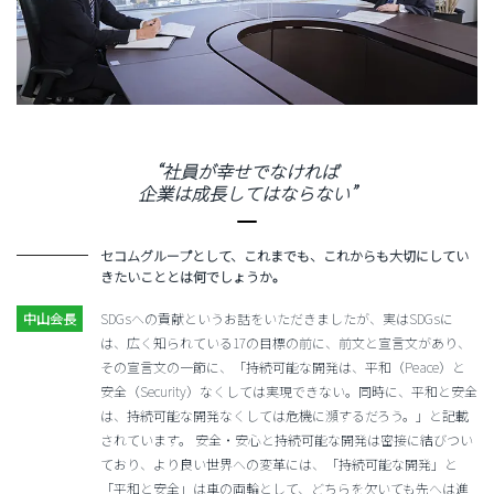
“社員が幸せでなければ
企業は成長してはならない”
セコムグループとして、これまでも、これからも大切にしてい
きたいこととは何でしょうか。
SDGsへの貢献というお話をいただきましたが、実はSDGsに
は、広く知られている17の目標の前に、前文と宣言文があり、
その宣言文の一節に、「持続可能な開発は、平和（Peace）と
安全（Security）なくしては実現できない。同時に、平和と安全
は、持続可能な開発なくしては危機に瀕するだろう。」と記載
されています。 安全・安心と持続可能な開発は密接に結びつい
ており、より良い世界への変革には、「持続可能な開発」と
「平和と安全」は車の両輪として、どちらを欠いても先へは進