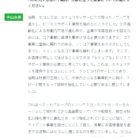
ください。
当時、セコムでは、セキュリティサービスで培ったノウハウを
活かし、ビジネスサポート業務を始めたところでした。少子高
齢化による労働力不足が進む中で、企業が生産性向上を図るた
めには、コア事業に資源を集中させる必要がありますが、コア
事業と密接に関わりのある、ノンコア事業をおろそかにしてし
まうと、メインとなるコア事業も崩れてしまいます。 そこで、
お客様が安心して任せることができる「セキュアな」ビジネス
サポート業務が必要だと考えていました。これは、セキュリテ
ィを提供するセコムにとって、うってつけのサービスであり、
当時は社長の立場として、今後のさらなる事業拡大に向け、ス
ピード感をもって体制を強化していく必要があると感じていま
した。
TMJはベネッセグループのインハウスコンタクトセンターをル
ーツとして培われてきた高品質なノウハウや知見を、独立分社
化以降も様々に進化させ、かつ強化されていることに加え、ク
ライアント事業を自分ごととして捉え、真摯にお客様満足を追
求する姿勢にはセコムと通じるものを感じていました。 セコム