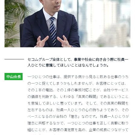
セコムグループ全体として、事業や社会に向き合う際に社員一
人ひとりに意識してほしいことはなんでしょうか。
一つひとつの仕事は、提供する側から見ると数ある仕事のうち
の一つと捉えてしまうかもしれませんが、お客様にとっては、
その１本の電話、その１件の事務対応こそが、会社やサービス
の価値を判断する、いわゆる「真実の瞬間」であるということ
を意識してほしいと思っています。 そして、その真実の瞬間を
左右するものは、社員一人ひとりの心の持ちようであり、その
ベースとなるのが会社の「理念」なのです。 社員一人ひとりが
理念に共感するなかで、一つひとつの仕事を正しく真摯に取り
組むことが、お客様の満足度を高め、企業の成長につながって