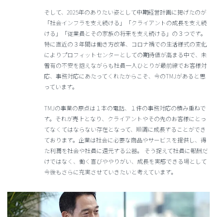
そして、2025年のありたい姿として中期経営計画に掲げたのが
「社会インフラを支え続ける」「クライアントの成長を支え続
ける」「従業員とその家族の将来を支え続ける」の３つです。
特に直近の３年間は働き方改革、コロナ禍での生活様式の変化
によりプロフィットセンターとしての期待値が高まる中で、未
曽有の不安を抱えながらも社員一人ひとりが最前線でお客様対
応、事務対応にあたってくれたからこそ、今のTMJがあると思
っています。
TMJの事業の原点は１本の電話、１件の事務対応の積み重ねで
す。それが売上となり、クライアントやその先のお客様にとっ
てなくてはならない存在となって、順調に成長することができ
ております。企業は社会に必要な商品やサービスを提供し、得
た利潤を社会や社員に還元する公器。 そう捉えて社員に報酬だ
けではなく、働く喜びややりがい、成長を実感できる場として
今後もさらに充実させていきたいと考えています。