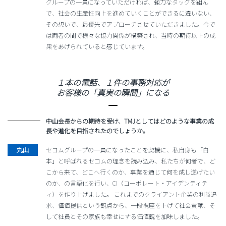
グループの一員になっていただければ、強力なタッグを組ん
で、社会の生産性向上を進めていくことができるに違いない、
その想いで、最優先でアプローチさせていただきました。今で
は両者の間で様々な協力関係が構築され、当時の期待以上の成
果をあげられていると感じています。
１本の電話、１件の事務対応が
お客様の「真実の瞬間」になる
中山会長からの期待を受け、TMJとしてはどのような事業の成
長や進化を目指されたのでしょうか。
セコムグループの一員になったことを契機に、私自身も「白
本」と呼ばれるセコムの理念を読み込み、私たちが何者で、ど
こから来て、どこへ行くのか、事業を通じて何を成し遂げたい
のか、の言語化を行い、CI（コーポレート・アイデンティテ
ィ）を作り上げました。 これまでのクライアント企業の利益追
求、価値提供という観点から、一段視座を上げて社会貢献、そ
して社員とその家族も幸せにする価値観を加味しました。