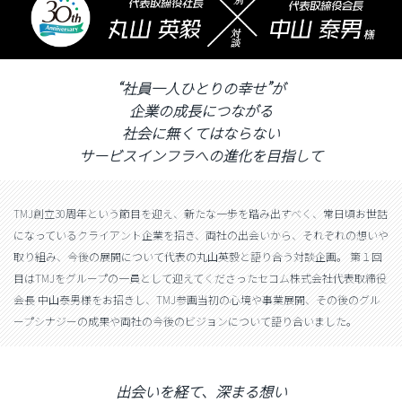
“社員一人ひとりの幸せ”が
企業の成長につながる
社会に無くてはならない
サービスインフラへの進化を目指して
TMJ創立30周年という節目を迎え、新たな一歩を踏み出すべく、常日頃お世話
になっているクライアント企業を招き、両社の出会いから、それぞれの想いや
取り組み、今後の展開について代表の丸山英毅と語り合う対談企画。 第１回
目はTMJをグループの一員として迎えてくださったセコム株式会社代表取締役
会長 中山泰男様をお招きし、TMJ参画当初の心境や事業展開、その後のグル
ープシナジーの成果や両社の今後のビジョンについて語り合いました。
出会いを経て、深まる想い