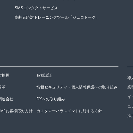
SMSコンタクトサービス
高齢者応対トレーニングツール「ジェロトーク」
ご挨拶
各種認証
導
沿革
情報セキュリティ・個人情報保護への取り組み
業
イ
関連会社
DXへの取り組み
ニ
TMJお客様応対方針
カスタマーハラスメントに対する方針
採