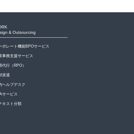
ORK
sign & Outsourcing
ーポレート機能BPOサービス
業事務支援サービス
用代行（RPO）
材派遣
内ヘルプデスク
PAサービス
Iテキスト分類