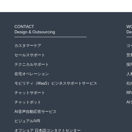
CONTACT
W
Design & Outsourcing
De
カスタマーケア
コ
セールスサポート
営
テクニカルサポート
採
在宅オペレーション
人
モビリティ（MaaS）ビジネスサポートサービス
社
チャットサポート
R
チャットボット
A
AI音声自動応答サービス
ビジュアルIVR
オフショア 日本語コンタクトセンター