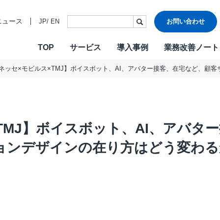
ニュース
JP
/
EN
お問い合わせ
TOP
サービス
導入事例
業務改善ノート
・ビジョン・バリュー
ご挨拶
各種認証
CONTACT
W
沿革
情報セキュ
Design & Outsourcing
De
関連会社
DXへの取り
カスタマーケア
コ
TMJお客様応対方針
カスタマー
TMJ】ボイスボット、AI、アバタ
セールスサポート
営
テクニカルサポート
採
ョンデザインの在り方はどう変わる
在宅オペレーション
人
モビリティ（MaaS）ビジネスサポートサービス
社
チャットサポート
R
チャットボット
A
AI音声自動応答サービス