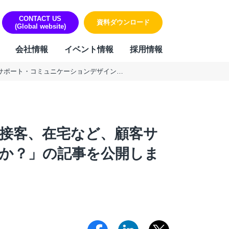
CONTACT US
資料ダウンロード
(Global website)
会社情報
イベント情報
採用情報
座談会記事公開【ベネッセ×モビルス×TMJ】ボイスボット、AI、アバター接客、在宅など、顧客サポート・コミュニケーションデザインの在り方はどう変わるか？
ORK
リティ・個人情報保護への取り組み
sign & Outsourcing
組み
ーポレート機能BPOサービス
ハラスメントに対する方針
ー接客、在宅など、顧客サ
業事務支援サービス
用代行（RPO）
か？」の記事を公開しま
材派遣
内ヘルプデスク
PAサービス
Iテキスト分類