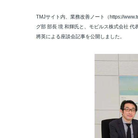
応対品質診断
応対品質改善支援
TMJサイト内、業務改善ノート（
https://www.t
NPS導入支援サービス
グ部 部長 境 和輝氏と、モビルス株式会社 代
ミステリーコール
將英による座談会記事を公開しました。
人材育成・研修
WEB制作サービス