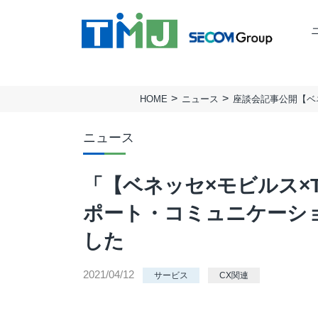
HOME
ニュース
TMJの強み
ミッション
BUSINESS PROCESS
TMJ行動基準
会社概要
Design & Consulting
ニュース
実績
拠点一覧
TMJ Generative Solution
サステナビリティ
人権方針
「【ベネッセ×モビルス×
CXデザインコンサルティング
BPOデザイン
ポート・コミュニケーシ
業務量調査・分析パッケージ
した
事務業務デジタル・自動化サービス
AI導入支援サービス
2021/04/12
サービス
CX関連
カスタマージャーニー調査支援
顧客満足度調査サービス