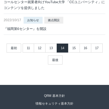
コールセンター就業者向けYouTube大学 「CCユニバーシティ」に
コンテンツを提供しました
2022/10/17
お知らせ
拠点開設
『福岡第6センター』を開設
最初
11
12
13
14
15
16
17
最後
QRM 基本方針
情報セキュリティ基本方針