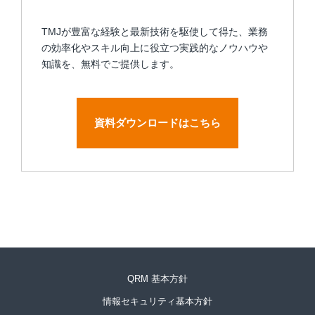
WORK
TMJが豊富な経験と最新技術を駆使して得た、業務
Design & Outsourcing
の効率化やスキル向上に役立つ実践的なノウハウや
経理業務支援
知識を、無料でご提供します。
AIテキスト分類
RPAサービス
営業事務代行
資料ダウンロードはこちら
帳票マネジメントサービス
社内ヘルプデスク
翻訳サービス
QRM 基本方針
情報セキュリティ基本方針