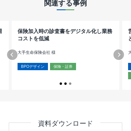
関連する事例
BUSINESS PROCESS
フリーワードで探す
クレジットカード
コア業務集中
保険・証券
コスト削減
Design & Consulting
IT・通信
人材育成
エンターテインメント
品質向上
CXデザイン
教育
売上拡大
エネルギー
業務効率化
BPOデザイン
調
保険加入時の診査書をデジタル化し業務
その他サービス
顧客満足
製造・流通
NPS導入支援サービス
コストを低減
銀行
人材
業務量調査・分析パッケージ
キーワードから探す
モビリティ（MaaS）
大手生命保険会社 様
CS向上
マルチチャネル
MaaS/モビリティ
CONTACT
BPOデザイン
保険・証券
大規模業務
経済産業省
BCP対策
Design & Outsourcing
新規事業立ち上げ
人事業務
総務業務
モビリティ（MaaS）ビジネスサポート
オフショア活用
高齢者応対トレーニングツール「ジェロトーク」
FAQサービス
SMSコンタクトサービス
カスタマーケア
セールスサポート
テクニカルサポート
資料ダウンロード