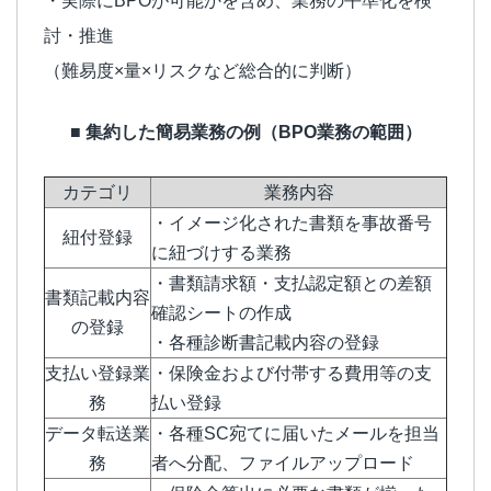
・実際にBPOが可能かを含め、業務の平準化を検
討・推進
（難易度×量×リスクなど総合的に判断）
■ 集約した簡易業務の例（BPO業務の範囲）
カテゴリ
業務内容
・イメージ化された書類を事故番号
紐付登録
に紐づけする業務
・書類請求額・支払認定額との差額
書類記載内容
確認シートの作成
の登録
・各種診断書記載内容の登録
支払い登録業
・保険金および付帯する費用等の支
務
払い登録
データ転送業
・各種SC宛てに届いたメールを担当
務
者へ分配、ファイルアップロード