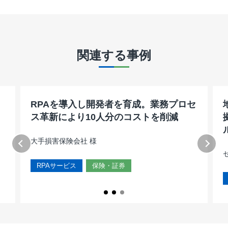
キーワード
サービス
業界
目的
関連する事例
BUSINESS PROCESS
フリーワードで探す
クレジットカード
コア業務集中
保険・証券
コスト削減
Design & Consulting
IT・通信
人材育成
エンターテインメント
品質向上
CXデザイン
教育
売上拡大
エネルギー
業務効率化
BPOデザイン
RPAを導入し開発者を育成。業務プロセ
その他サービス
顧客満足
製造・流通
NPS導入支援サービス
ス革新により10人分のコストを削減
銀行
人材
業務量調査・分析パッケージ
キーワードから探す
モビリティ（MaaS）
大手損害保険会社 様
CS向上
マルチチャネル
MaaS/モビリティ
CONTACT
RPAサービス
保険・証券
大規模業務
経済産業省
BCP対策
Design & Outsourcing
新規事業立ち上げ
人事業務
総務業務
モビリティ（MaaS）ビジネスサポート
オフショア活用
高齢者応対トレーニングツール「ジェロトーク」
FAQサービス
SMSコンタクトサービス