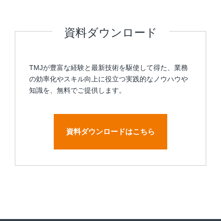
カスタマーケア
セールスサポート
資料ダウンロード
テクニカルサポート
WORK
TMJが豊富な経験と最新技術を駆使して得た、業務
Design & Outsourcing
の効率化やスキル向上に役立つ実践的なノウハウや
知識を、無料でご提供します。
経理業務支援
AIテキスト分類
RPAサービス
営業事務代行
資料ダウンロードはこちら
帳票マネジメントサービス
社内ヘルプデスク
翻訳サービス