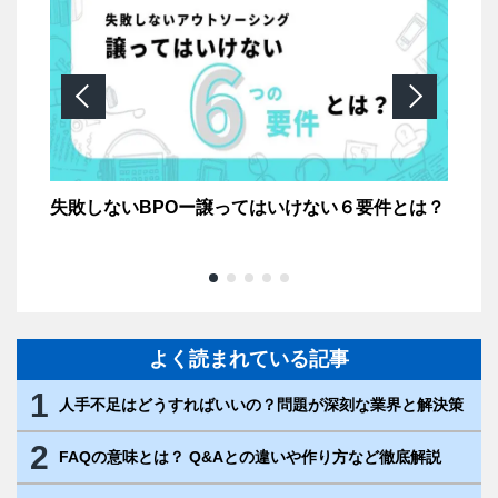
い理
失敗しないBPOー譲ってはいけない６要件とは？
【
は
よく読まれている記事
1
人手不足はどうすればいいの？問題が深刻な業界と解決策
2
FAQの意味とは？ Q&Aとの違いや作り方など徹底解説