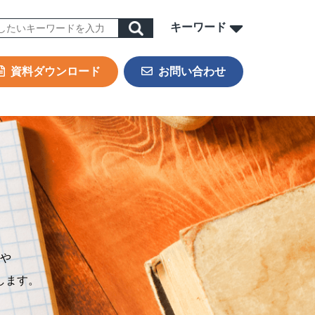
キーワード
資料ダウンロード
お問い合わせ
ORK
sign & Outsourcing
ーポレート機能BPOサービス
業事務支援サービス
用代行（RPO）
材派遣
内ヘルプデスク
や
PAサービス
します。
Iテキスト分類