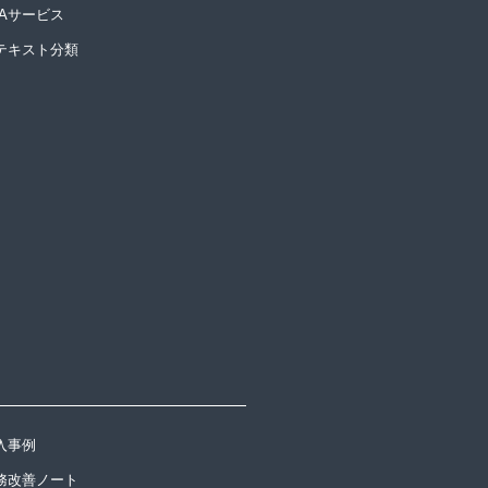
PAサービス
Iテキスト分類
入事例
務改善ノート