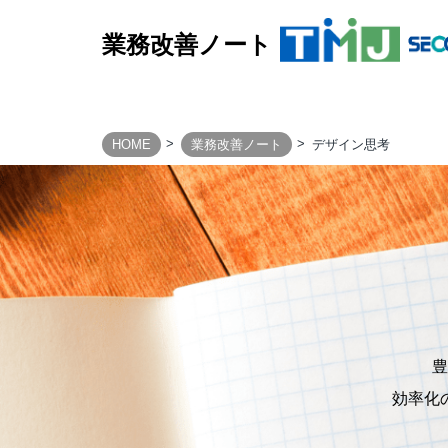
業務改善ノート
HOME
業務改善ノート
デザイン思考
BUSINESS PROCESS
Design & Consulting
TMJ Generative Solution
CXデザインコンサルティング
BPOデザイン
業務量調査・分析パッケージ
事務業務デジタル・自動化サービス
豊
AI導入支援サービス
効率化
カスタマージャーニー調査支援
顧客満足度調査サービス