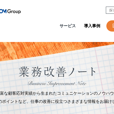
サービス
導入事例
CONTACT
W
Design & Outsourcing
De
カスタマーケア
コ
セールスサポート
営
テクニカルサポート
採
在宅オペレーション
人
モビリティ（MaaS）ビジネスサポートサービス
社
富な顧客応対実績から生まれたコミュニケーションのノウハウ
チャットサポート
R
のポイントなど、仕事の改善に役立つさまざまな情報をお届け
チャットボット
A
AI音声自動応答サービス