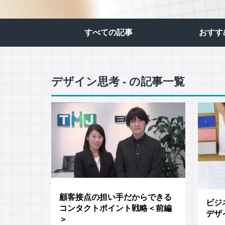
応対品質診断
応対品質改善支援
すべての記事​
おすす
NPS導入支援サービス
ミステリーコール
人材育成・研修
デザイン思考 - の記事一覧
WEB制作サービス
顧客接点の担い手だからできる
ビジ
コンタクトポイント戦略＜前編
デザ
＞