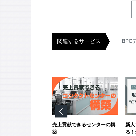
関連するサービス
BPO
響く翻訳術「コンタ
売上貢献できるセンターの構
新人
ターの価値の伝え
築
る！