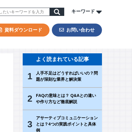
キーワード
資料ダウンロード
お問い合わせ
ORK
sign & Outsourcing
よく読まれている記事
ーポレート機能BPOサービス
人手不足はどうすればいいの？問
1
業事務支援サービス
題が深刻な業界と解決策
用代行（RPO）
材派遣
FAQの意味とは？ Q&Aとの違い
2
や作り方など徹底解説
内ヘルプデスク
PAサービス
アサーティブコミュニケーション
Iテキスト分類
3
とは？4つの実践ポイントと具体
例