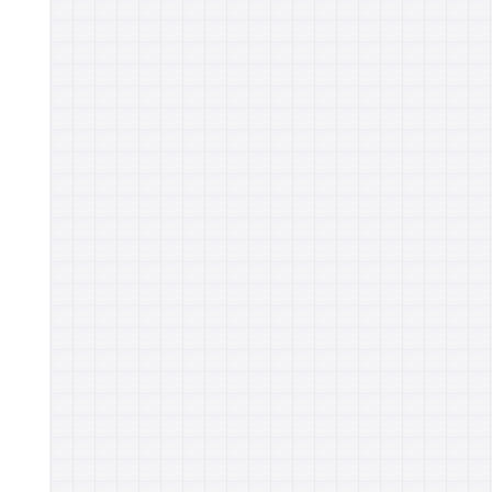
売上貢献できるセンターの構
新人オペレーターにも通じ
築
る！現場が動く”CX”の伝え