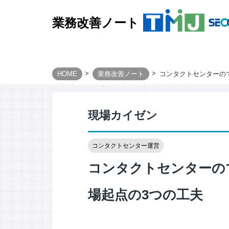
業務改善ノート
HOME
業務改善ノート
コンタクトセンターの
BUSINESS PROCESS
Design & Consulting
現場カイゼン
TMJ Generative Solution
CXデザインコンサルティング
コンタクトセンター運営
BPOデザイン
業務量調査・分析パッケージ
コンタクトセンターの
事務業務デジタル・自動化サービス
場起点の3つの工夫
AI導入支援サービス
カスタマージャーニー調査支援
顧客満足度調査サービス