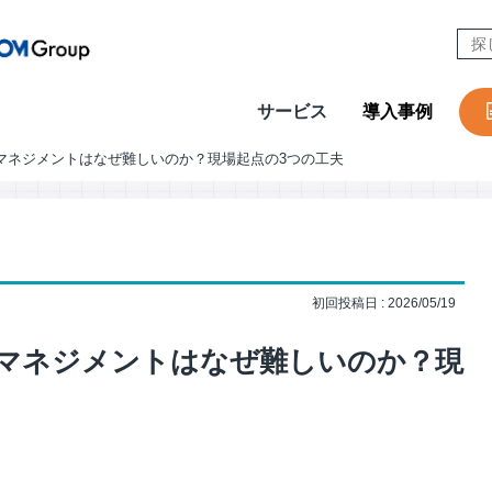
サービス
導入事例
マネジメントはなぜ難しいのか？現場起点の3つの工夫
CONTACT
W
Design & Outsourcing
De
カスタマーケア
コ
セールスサポート
営
初回投稿日 : 2026/05/19
テクニカルサポート
採
在宅オペレーション
人
マネジメントはなぜ難しいのか？現
モビリティ（MaaS）ビジネスサポートサービス
社
チャットサポート
R
チャットボット
A
AI音声自動応答サービス