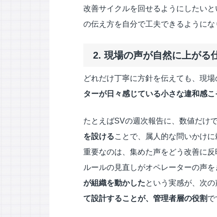
改善サイクルを回せるようにしたいと
の伝え方を自分で工夫できるようにな
2. 現場の声が自然に上が
どれだけ丁寧に方針を伝えても、現場
ターが日々感じている小さな違和感こ
たとえばSVの週次報告に、数値だけ
を設ける
ことで、属人的な問いかけに
重要なのは、集めた声をどう改善に反
ルールの見直しがオペレーターの声を
が組織を動かした
という実感が、次の
て設計することが、管理者層の役割
で