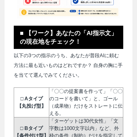
■ 【ワーク】あなたの「AI指示文」
の現在地をチェック！
以下の3つの指示のうち、あなたが普段AIに頼む
方法に最も近いものはどれですか？ 自身の胸に手
を当てて選んでみてください。
「〇〇の提案書を作って」「〇〇
□ Aタイプ
のコードを書いて」と、ゴール
【丸投げ型】
（成果物）だけをストレートに伝
える。
「ターゲットは30代女性」「文
□ Bタイプ
字数は1000文字以内」など、外
【条件付け型】
枠の条件（制約）だけを指定して