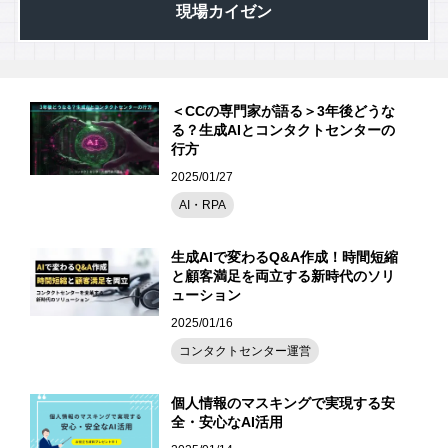
現場カイゼン
＜CCの専門家が語る＞3年後どうな
る？生成AIとコンタクトセンターの
行方
2025/01/27
AI・RPA
生成AIで変わるQ&A作成！時間短縮
と顧客満足を両立する新時代のソリ
ューション
2025/01/16
コンタクトセンター運営
個人情報のマスキングで実現する安
全・安心なAI活用