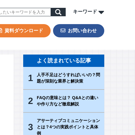
キーワード
資料ダウンロード
お問い合わせ
ORK
sign & Outsourcing
よく読まれている記事
ーポレート機能BPOサービス
人手不足はどうすればいいの？問
1
業事務支援サービス
題が深刻な業界と解決策
用代行（RPO）
材派遣
FAQの意味とは？ Q&Aとの違い
2
や作り方など徹底解説
内ヘルプデスク
PAサービス
アサーティブコミュニケーション
Iテキスト分類
3
とは？4つの実践ポイントと具体
例