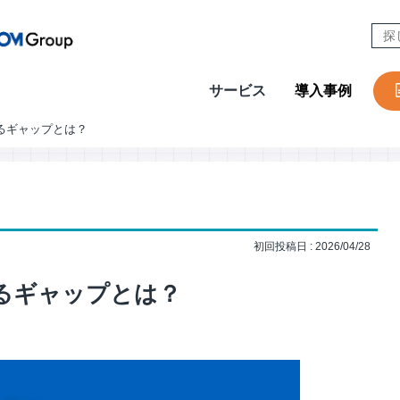
サービス
導入事例
るギャップとは？
CONTACT
W
Design & Outsourcing
De
カスタマーケア
コ
セールスサポート
営
初回投稿日 : 2026/04/28
テクニカルサポート
採
在宅オペレーション
人
るギャップとは？
モビリティ（MaaS）ビジネスサポートサービス
社
チャットサポート
R
チャットボット
A
AI音声自動応答サービス