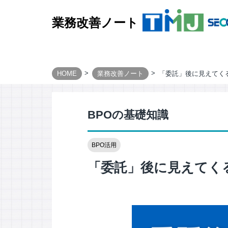
業務改善ノート
HOME
業務改善ノート
「委託」後に見えてく
BUSINESS PROCESS
Design & Consulting
BPOの基礎知識
TMJ Generative Solution
CXデザインコンサルティング
BPO活用
BPOデザイン
業務量調査・分析パッケージ
「委託」後に見えてく
事務業務デジタル・自動化サービス
AI導入支援サービス
カスタマージャーニー調査支援
顧客満足度調査サービス