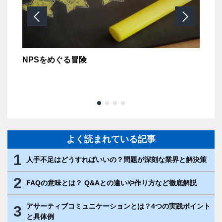
タク
NPSをめぐる冒険
デ
明
を
よく読まれている記事
1
人手不足はどうすればいいの？問題が深刻な業界と解決策
2
FAQの意味とは？ Q&Aとの違いや作り方など徹底解説
アサーティブコミュニケーションとは？4つの実践ポイント
3
と具体例