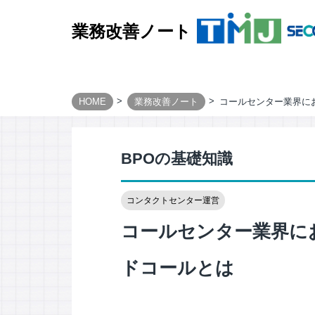
業務改善ノート
HOME
業務改善ノート
コールセンター業界に
BUSINESS PROCESS
Design & Consulting
BPOの基礎知識
TMJ Generative Solution
CXデザインコンサルティング
コンタクトセンター運営
BPOデザイン
業務量調査・分析パッケージ
コールセンター業界に
事務業務デジタル・自動化サービス
ドコールとは
AI導入支援サービス
カスタマージャーニー調査支援
顧客満足度調査サービス