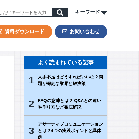
キーワード
資料ダウンロード
お問い合わせ
ORK
sign & Outsourcing
よく読まれている記事
ーポレート機能BPOサービス
人手不足はどうすればいいの？問
1
業事務支援サービス
題が深刻な業界と解決策
用代行（RPO）
材派遣
FAQの意味とは？ Q&Aとの違い
2
や作り方など徹底解説
内ヘルプデスク
PAサービス
アサーティブコミュニケーション
Iテキスト分類
3
とは？4つの実践ポイントと具体
例