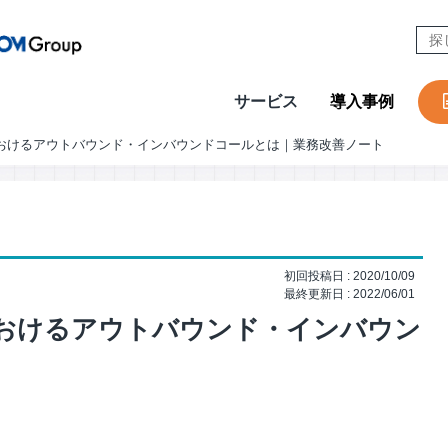
サービス
導入事例
おけるアウトバウンド・インバウンドコールとは｜業務改善ノート
CONTACT
W
Design & Outsourcing
De
カスタマーケア
コ
セールスサポート
営
初回投稿日 : 2020/10/09
テクニカルサポート
採
最終更新日 : 2022/06/01
在宅オペレーション
人
おけるアウトバウンド・インバウン
モビリティ（MaaS）ビジネスサポートサービス
社
チャットサポート
R
チャットボット
A
AI音声自動応答サービス