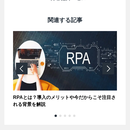
関連する記事
る
RPAとは？導入のメリットや今だからこそ注目さ
R
れる背景を解説
テ