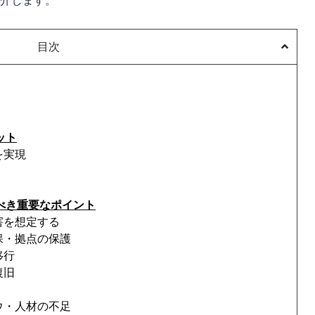
紹介します。
目次
ット
を実現
べき重要なポイント
害を想定する
保・拠点の保護
移行
復旧
ウ・人材の不足