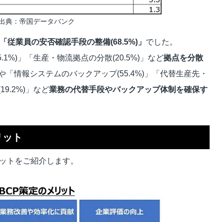
出典：帝国データバンク
「
従業員の安否確認手段の整備
(68.5%)
」
でした。
1%)」「生産・物流拠点の分散(20.5%)」など
拠点を分散
や「情報システムのバックアップ(55.4%)」「代替生産先・
9.2%)」など
業務の代替手段
やバックアップ体制を
確保
す
リット
リットをご紹介します。