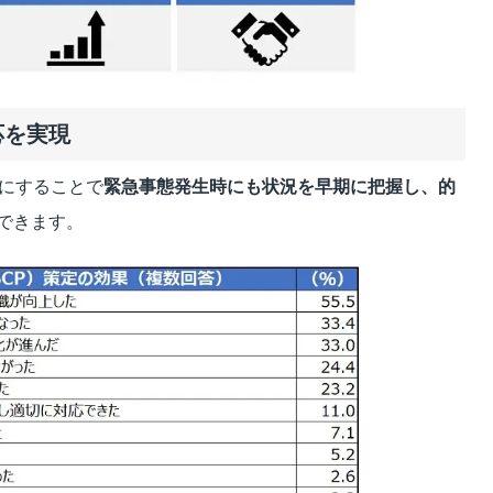
応を実現
確にすることで
緊急事態発生時にも
状況を早期に把握し、的
できま
す。