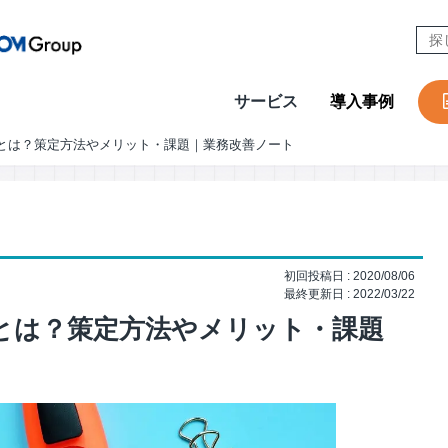
サービス
導入事例
）とは？策定方法やメリット・課題｜業務改善ノート
CONTACT
W
Design & Outsourcing
De
カスタマーケア
コ
セールスサポート
営
初回投稿日 : 2020/08/06
テクニカルサポート
採
最終更新日 : 2022/03/22
在宅オペレーション
人
）とは？策定方法やメリット・課題
モビリティ（MaaS）ビジネスサポートサービス
社
チャットサポート
R
チャットボット
A
AI音声自動応答サービス