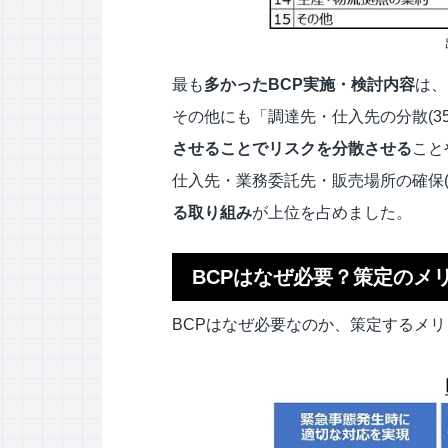
最も
多かった
BCP
実施・検討内容
は、
その他にも「調達先・仕入先の分散(35.
させることでリスクを分散
させる
こと
仕入先・業務委託先・販売場所の確保(1
る取り組み
が上位を占めました。
BCPはなぜ必要？策定のメ
BCPはなぜ必要なのか、策定するメ