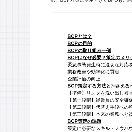
め、BCP対策に活用できるBPOもご
BCPとは？
BCPの目的
BCPの取り組み一例
BCPはなぜ必要？策定のメリ
緊急事態発生時に適切な対応
業務改善や効率化に貢献
企業評価の向上
BCP策定する方法と押さえる
【準備】リスクを洗い出し被
【第一段階】従業員の安全確
【第二段階】代替え手段への
【第三段階】本来の業務へと
BCP策定の課題
策定に必要なスキル・ノウハ