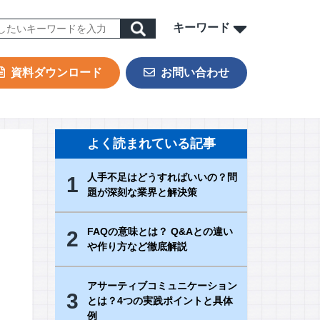
キーワード
資料ダウンロード
お問い合わせ
ORK
sign & Outsourcing
よく読まれている記事
ーポレート機能BPOサービス
人手不足はどうすればいいの？問
1
業事務支援サービス
題が深刻な業界と解決策
用代行（RPO）
材派遣
FAQの意味とは？ Q&Aとの違い
2
や作り方など徹底解説
内ヘルプデスク
PAサービス
アサーティブコミュニケーション
Iテキスト分類
3
とは？4つの実践ポイントと具体
例