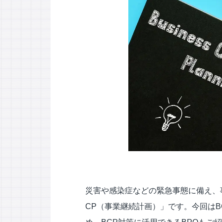
応対品質診断
応対品質改善支援
NPS導入支援サービス
ミステリーコール
人材育成・研修
WEB制作サービス
災害や感染症などの緊急事態に備え、
CP（事業継続計画）」です。今回は