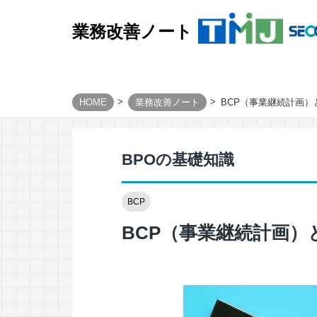
業務改善ノート
HOME
業務改善ノート
BCP（事業継続計画
BUSINESS PROCESS
Design & Consulting
BPOの基礎知識
TMJ Generative Solution
CXデザインコンサルティング
BCP
BPOデザイン
業務量調査・分析パッケージ
BCP（事業継続計画
事務業務デジタル・自動化サービス
AI導入支援サービス
カスタマージャーニー調査支援
顧客満足度調査サービス