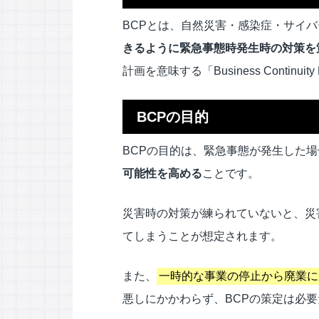
BCPとは、自然災害・感染症・サイ
きるように
緊急事態時発生時の
対策
を
計画を意味する「Business Continui
BCPの目的
BCPの目的は、緊急事態が発生した場
可能性を高める
ことです。
災害時の対策が練られていないと、災
てしまうことが想定されます。
また、
一時的な事業の停止から廃業に
悪しにかかわらず、BCPの策定は必