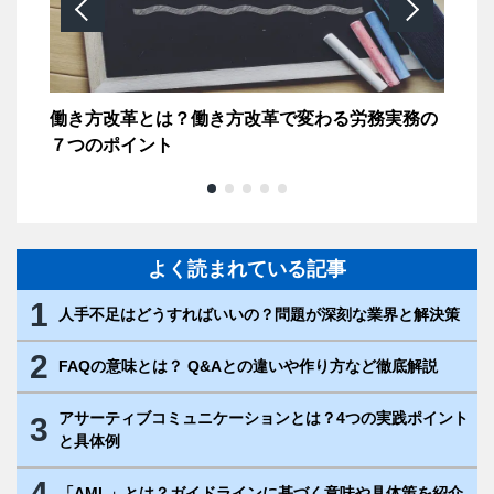
るビ
働き方改革とは？働き方改革で変わる労務実務の
B
７つのポイント
務
よく読まれている記事
1
人手不足はどうすればいいの？問題が深刻な業界と解決策
2
FAQの意味とは？ Q&Aとの違いや作り方など徹底解説
アサーティブコミュニケーションとは？4つの実践ポイント
3
と具体例
4
「AML」とは？ガイドラインに基づく意味や具体策を紹介