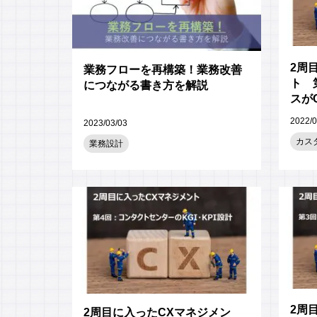
2周
業務フローを再構築！業務改善
ト 
につながる書き方を解説
スが
2022/0
2023/03/03
カス
業務設計
2周
2周目に入ったCXマネジメン