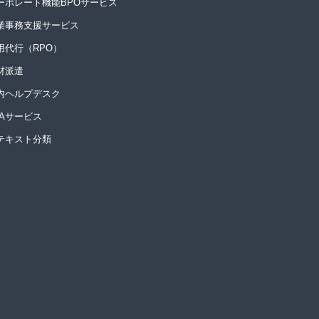
ーポレート機能BPOサービス
業事務支援サービス
用代行（RPO）
材派遣
内ヘルプデスク
PAサービス
Iテキスト分類