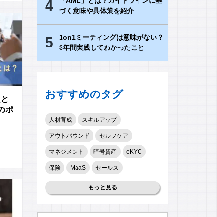
「AML」とは？ガイドラインに基
4
づく意味や具体策を紹介
1on1ミーティングは意味がない？
5
3年間実践してわかったこと
おすすめのタグ
題と
のポ
人材育成
スキルアップ
アウトバウンド
セルフケア
マネジメント
暗号資産
eKYC
保険
MaaS
セールス
もっと見る