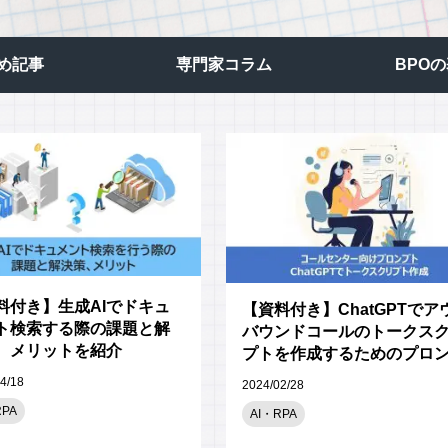
ビジュアルIVR
オフショア 日本語コンタクトセンター
め記事
専門家コラム
BPO
SMSコンタクトサービス
高齢者応対トレーニングツール「ジェロトーク」
料付き】生成AIでドキュ
【資料付き】ChatGPTでア
ト検索する際の課題と解
バウンドコールのトークス
、メリットを紹介
プトを作成するためのプロ
トのコツ
4/18
2024/02/28
RPA
AI・RPA