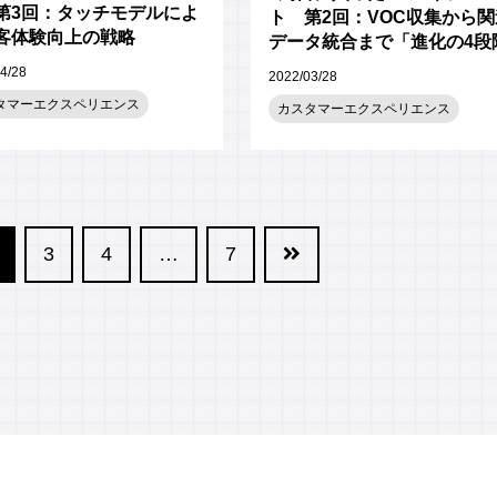
第3回：タッチモデルによ
ト 第2回：VOC収集から関
客体験向上の戦略
データ統合まで「進化の4段
<br />
4/28
2022/03/28
タマーエクスペリエンス
カスタマーエクスペリエンス
3
4
…
7