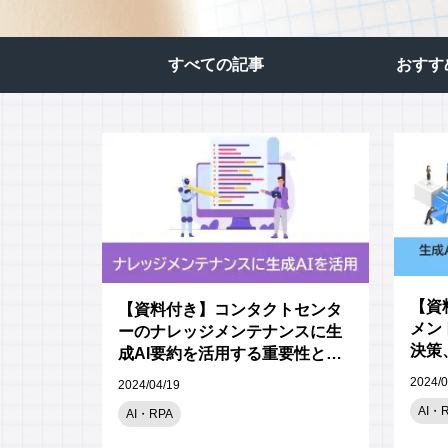
応対品質診断
応対品質改善支援
すべての記事​
おすす
NPS導入支援サービス
ミステリーコール
人材育成・研修
WEB制作サービス
【資
【資料付き】コンタクトセンタ
メン
ーのナレッジメンテナンスに生
決策
成AI要約を活用する重要性とメ
リット
2024/0
2024/04/19
AI・
AI・RPA