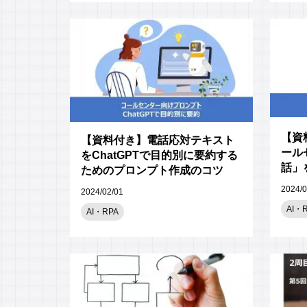
【資
【資料付き】電話応対テキスト
ール
をChatGPTで目的別に要約する
話」
ためのプロンプト作成のコツ
を紹
2024/0
2024/02/01
AI・
AI・RPA