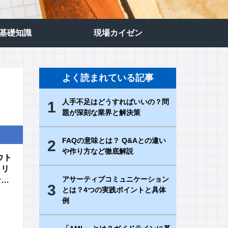
の基礎知識
現場カイゼン
よく読まれている記事
人手不足はどうすればいいの？問
1
題が深刻な業界と解決策
FAQの意味とは？ Q&Aとの違い
2
や作り方など徹底解説
ウト
クリ
アサーティブコミュニケーション
ンプ
3
とは？4つの実践ポイントと具体
例