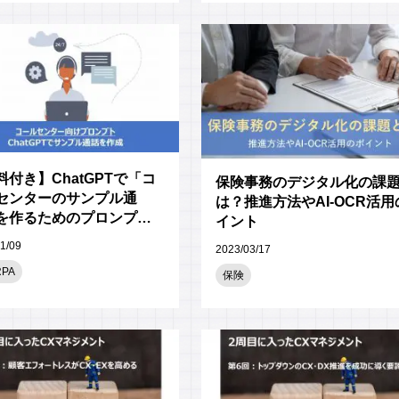
料付き】ChatGPTで「コ
保険事務のデジタル化の課
センターのサンプル通
は？推進方法やAI-OCR活用
を作るためのプロンプト
イント
介
1/09
2023/03/17
RPA
保険