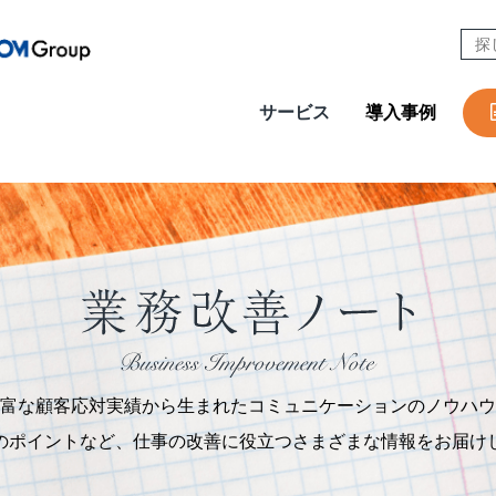
サービス
導入事例
CONTACT
W
Design & Outsourcing
De
カスタマーケア
コ
セールスサポート
営
テクニカルサポート
採
在宅オペレーション
人
モビリティ（MaaS）ビジネスサポートサービス
社
富な顧客応対実績から生まれたコミュニケーションのノウハウ
チャットサポート
R
のポイントなど、仕事の改善に役立つさまざまな情報をお届け
チャットボット
A
AI音声自動応答サービス