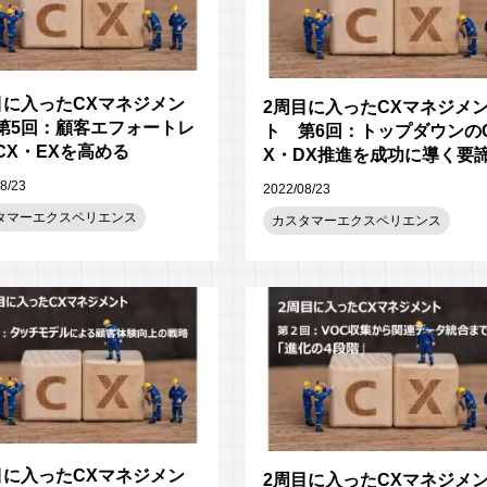
目に入ったCXマネジメン
2周目に入ったCXマネジメ
第5回：顧客エフォートレ
ト 第6回：トップダウンの
CX・EXを高める
X・DX推進を成功に導く要
8/23
2022/08/23
タマーエクスペリエンス
カスタマーエクスペリエンス
目に入ったCXマネジメン
2周目に入ったCXマネジメ