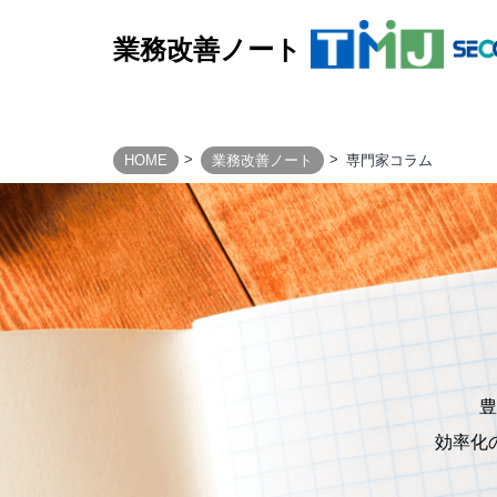
業務改善ノート
HOME
業務改善ノート
専門家コラム
BUSINESS PROCESS
Design & Consulting
TMJ Generative Solution
CXデザインコンサルティング
BPOデザイン
業務量調査・分析パッケージ
事務業務デジタル・自動化サービス
豊
AI導入支援サービス
効率化
カスタマージャーニー調査支援
顧客満足度調査サービス