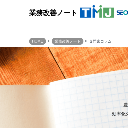
業務改善ノート
HOME
業務改善ノート
専門家コラム
BUSINESS PROCESS
Design & Consulting
TMJ Generative Solution
CXデザインコンサルティング
BPOデザイン
業務量調査・分析パッケージ
事務業務デジタル・自動化サービス
豊
AI導入支援サービス
効率化
カスタマージャーニー調査支援
顧客満足度調査サービス