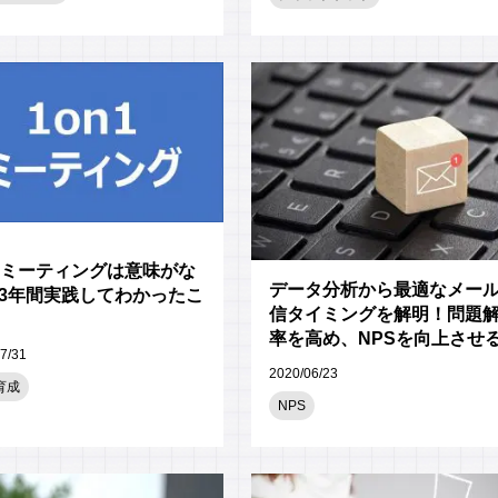
n1ミーティングは意味がな
データ分析から最適なメー
 3年間実践してわかったこ
信タイミングを解明！問題
率を高め、NPSを向上させ
7/31
組みを構築
2020/06/23
育成
NPS