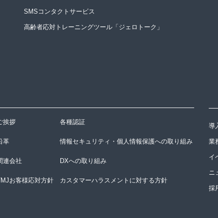
SMSコンタクトサービス
高齢者応対トレーニングツール「ジェロトーク」
ご挨拶
各種認証
導
沿革
情報セキュリティ・個人情報保護への取り組み
業
イ
関連会社
DXへの取り組み
ニ
TMJお客様応対方針
カスタマーハラスメントに対する方針
採