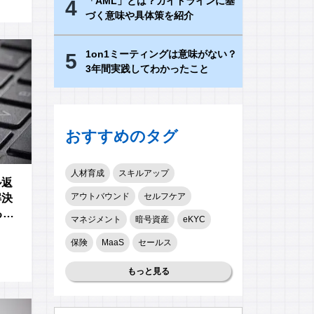
「AML」とは？ガイドラインに基
4
づく意味や具体策を紹介
1on1ミーティングは意味がない？
5
3年間実践してわかったこと
おすすめのタグ
人材育成
スキルアップ
ル返
アウトバウンド
セルフケア
解決
る仕
マネジメント
暗号資産
eKYC
保険
MaaS
セールス
もっと見る