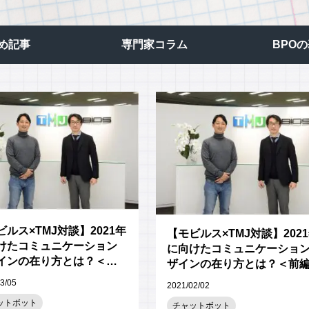
ビジュアルIVR
オフショア 日本語コンタクトセンター
め記事
専門家コラム
BPO
SMSコンタクトサービス
高齢者応対トレーニングツール「ジェロトーク」
ビルス×TMJ対談】2021年
【モビルス×TMJ対談】202
けたコミュニケーション
に向けたコミュニケーショ
インの在り方とは？＜後
ザインの在り方とは？＜前
3/05
2021/02/02
ットボット
チャットボット