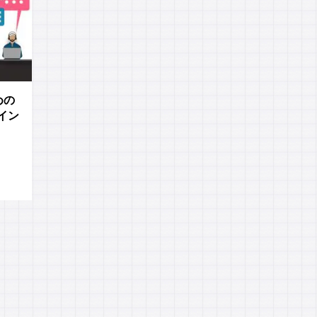
めの
イン