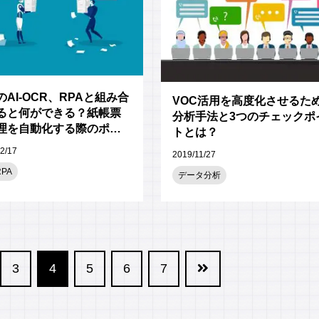
のAI-OCR、RPAと組み合
VOC活用を高度化させるた
ると何ができる？紙帳票
分析手法と3つのチェックポ
理を自動化する際のポイ
トとは？
2/17
2019/11/27
RPA
データ分析
3
4
5
6
7