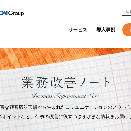
サービス
導入事例
CONTACT
W
Design & Outsourcing
De
カスタマーケア
コ
セールスサポート
営
テクニカルサポート
採
在宅オペレーション
人
モビリティ（MaaS）ビジネスサポートサービス
社
富な顧客応対実績から生まれたコミュニケーションのノウハウ
チャットサポート
R
のポイントなど、仕事の改善に役立つさまざまな情報をお届け
チャットボット
A
AI音声自動応答サービス