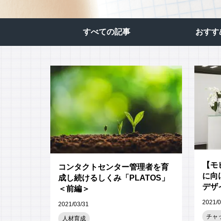
応対品質診断
応対品質改善支援
すべての記事​
おすす
NPS導入支援サービス
ミステリーコール
人材育成・研修
WEB制作サービス
【モ
コンタクトセンター管理者を育
に向
成し続けるしくみ「PLATOS」
デザ
＜前編＞
編＞
2021/0
2021/03/31
チャ
人材育成