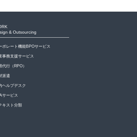
ORK
sign & Outsourcing
ーポレート機能BPOサービス
業事務支援サービス
用代行（RPO）
材派遣
内ヘルプデスク
PAサービス
Iテキスト分類