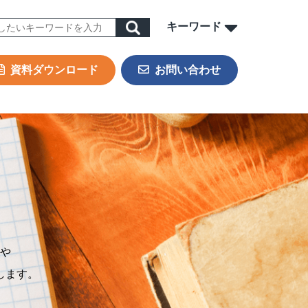
キーワード
資料ダウンロード
お問い合わせ
ORK
sign & Outsourcing
ーポレート機能BPOサービス
業事務支援サービス
用代行（RPO）
材派遣
内ヘルプデスク
や
PAサービス
します。
Iテキスト分類