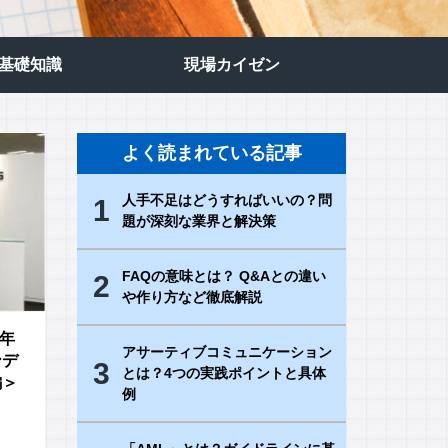
の基礎知識
現場カイゼン
よく読まれている記事
人手不足はどうすればいいの？問
1
題が深刻な業界と解決策
FAQの意味とは？ Q&Aとの違い
2
や作り方など徹底解説
1年
アサーティブコミュニケーション
ンデ
3
とは？4つの実践ポイントと具体
編＞
例