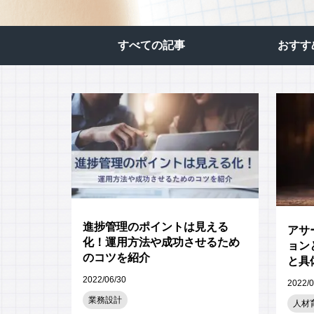
応対品質診断
応対品質改善支援
すべての記事​
おすす
NPS導入支援サービス
ミステリーコール
人材育成・研修
WEB制作サービス
進捗管理のポイントは見える
アサ
化！運用方法や成功させるため
ョン
のコツを紹介
と具
2022/06/30
2022/0
業務設計
人材