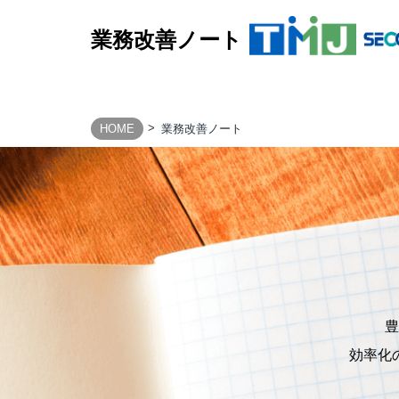
業務改善ノート
HOME
業務改善ノート
BUSINESS PROCESS
Design & Consulting
TMJ Generative Solution
CXデザインコンサルティング
BPOデザイン
業務量調査・分析パッケージ
事務業務デジタル・自動化サービス
豊
AI導入支援サービス
効率化
カスタマージャーニー調査支援
顧客満足度調査サービス