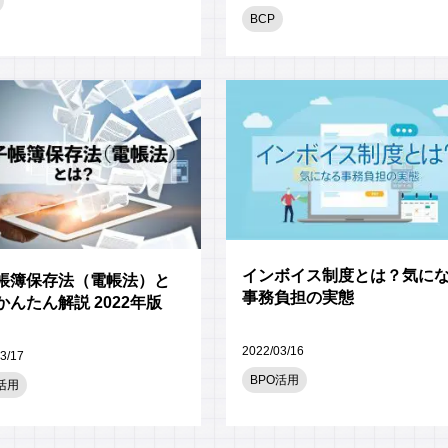
BCP
インボイス制度とは？気に
帳簿保存法（電帳法）と
事務負担の実態
かんたん解説 2022年版
2022/03/16
3/17
BPO活用
活用