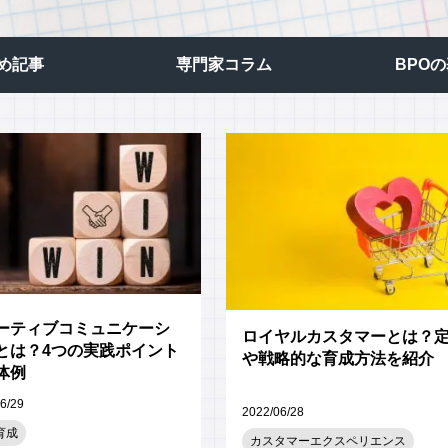
ビジュアルIVR
オフショア 日本語コンタクトセンター
め記事
専門家コラム
BPO
SMSコンタクトサービス
高齢者応対トレーニングツール「ジェロトーク」
ーティブコミュニケーシ
ロイヤルカスタマーとは？
とは？4つの実践ポイント
や戦略的な育成方法を紹介
体例
6/29
2022/06/28
育成
カスタマーエクスペリエンス