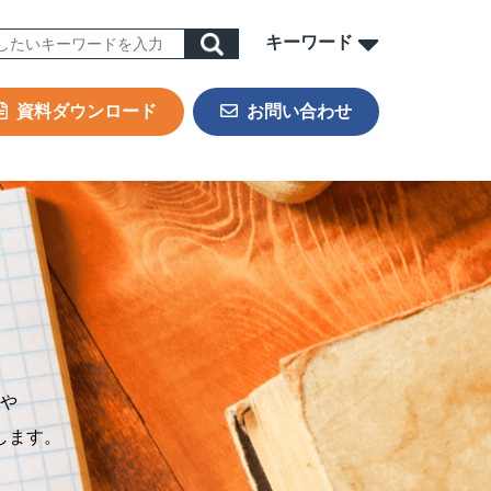
キーワード
資料ダウンロード
お問い合わせ
ORK
sign & Outsourcing
ーポレート機能BPOサービス
業事務支援サービス
用代行（RPO）
材派遣
内ヘルプデスク
や
PAサービス
します。
Iテキスト分類