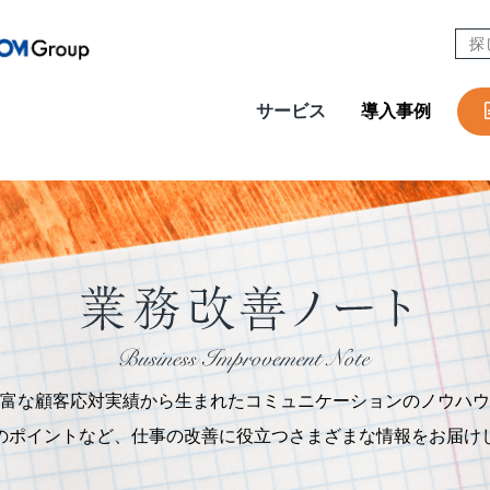
サービス
導入事例
CONTACT
W
Design & Outsourcing
De
カスタマーケア
コ
セールスサポート
営
テクニカルサポート
採
在宅オペレーション
人
モビリティ（MaaS）ビジネスサポートサービス
社
富な顧客応対実績から生まれたコミュニケーションのノウハウ
チャットサポート
R
のポイントなど、仕事の改善に役立つさまざまな情報をお届け
チャットボット
A
AI音声自動応答サービス