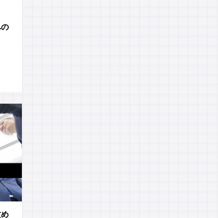
への
攻め