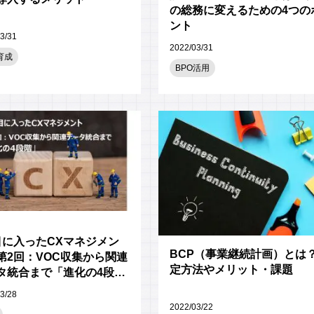
の総務に変えるための4つの
ント
3/31
2022/03/31
育成
BPO活用
目に入ったCXマネジメン
BCP（事業継続計画）とは
第2回：VOC収集から関連
定方法やメリット・課題
タ統合まで「進化の4段
r />
3/28
2022/03/22