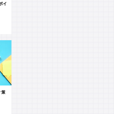
ポイ
？策