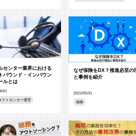
ルセンター業界における
なぜ保険をDX？推進必至の
トバウンド・インバウン
と事例を紹介
ールとは
6/01
2022/05/31
タクトセンター運営
保険