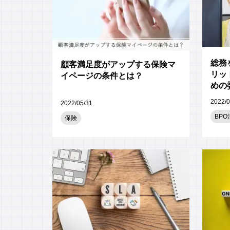
総務
顧客満足度がアップする保険マ
リッ
イページの条件とは？
めの
2022/0
2022/05/31
BPO
保険