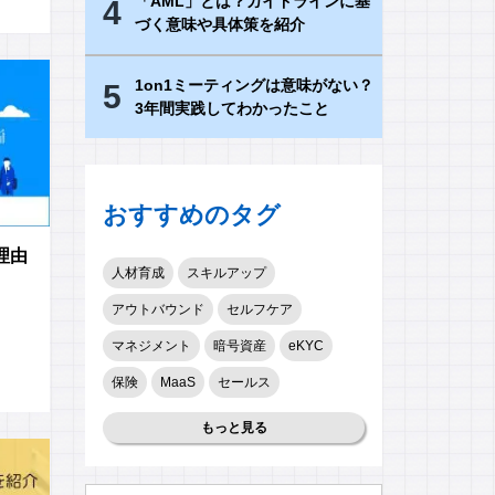
「AML」とは？ガイドラインに基
4
づく意味や具体策を紹介
1on1ミーティングは意味がない？
5
3年間実践してわかったこと
おすすめのタグ
理由
人材育成
スキルアップ
アウトバウンド
セルフケア
マネジメント
暗号資産
eKYC
保険
MaaS
セールス
もっと見る